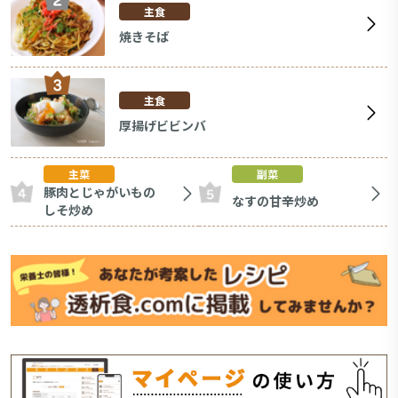
主食
焼きそば
主食
厚揚げビビンバ
主菜
副菜
豚肉とじゃがいもの
なすの甘辛炒め
しそ炒め