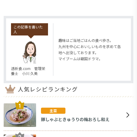
この記事を書いた
人
趣味はご当地ごはんの食べ歩き。
九州を中心においしいものを求めて各
地へ出没しております。
マイブームは韓国ドラマ。
透析食.com 管理栄
養士 小川 久美
人気レシピランキング
主菜
豚しゃぶときゅうりの梅おろし和え