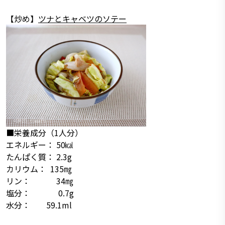
【炒め】
ツナとキャベツのソテー
■栄養成分（1人分）
エネルギー： 50㎉
たんぱく質： 2.3g
カリウム： 135㎎
リン： 34㎎
塩分： 0.7g
水分： 59.1ml