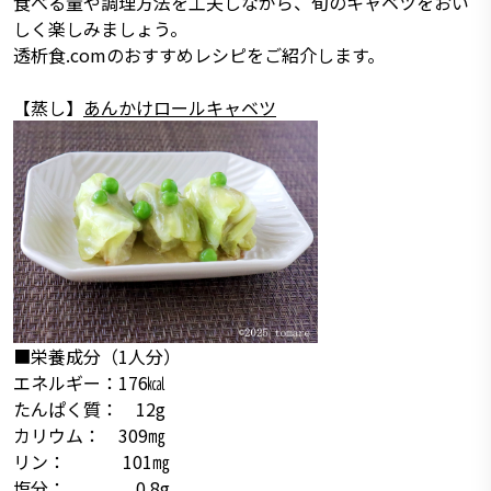
食べる量や調理方法を工夫しながら、旬のキャベツをおい
しく楽しみましょう。
透析食.comのおすすめレシピをご紹介します。
【蒸し】
あんかけロールキャベツ
■栄養成分（1人分）
エネルギー：176㎉
たんぱく質： 12g
カリウム： 309㎎
リン： 101㎎
塩分： 0.8g