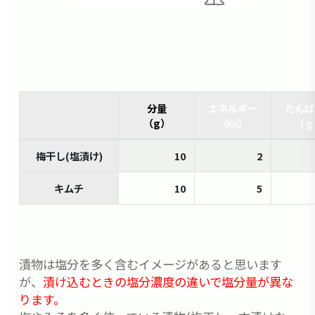
分量
エネルギー
たんぱ
（g）
（㎉）
（ｇ
梅干し(塩漬け)
10
2
キムチ
10
5
漬物は塩分を多く含むイメージがあると思います
が、
漬け込むときの塩分濃度の違いで塩分量が異な
ります。