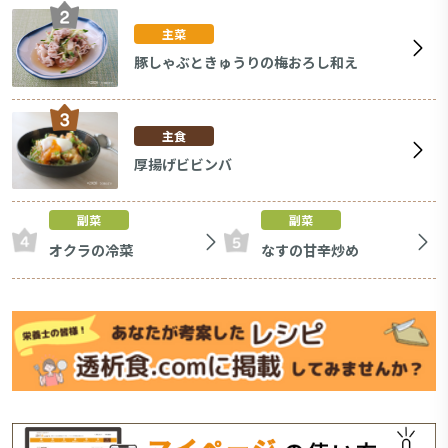
主菜
豚しゃぶときゅうりの梅おろし和え
主食
厚揚げビビンバ
副菜
副菜
オクラの冷菜
なすの甘辛炒め