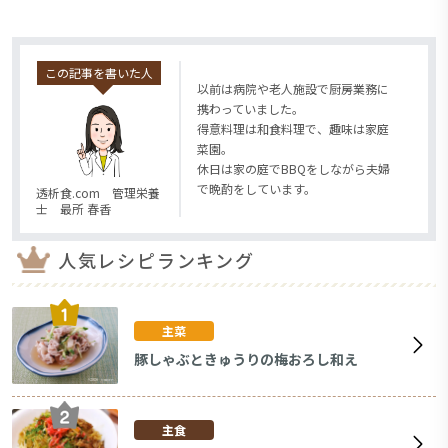
この記事を書いた人
以前は病院や老人施設で厨房業務に
携わっていました。
得意料理は和食料理で、趣味は家庭
菜園。
休日は家の庭でBBQをしながら夫婦
で晩酌をしています。
透析食.com 管理栄養
士 最所 春香
人気レシピランキング
主菜
豚しゃぶときゅうりの梅おろし和え
主食