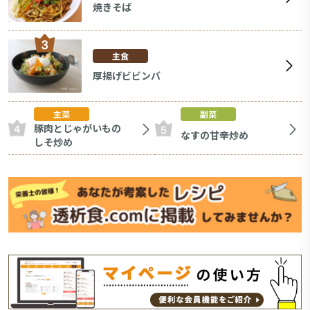
焼きそば
主食
厚揚げビビンバ
主菜
副菜
豚肉とじゃがいもの
なすの甘辛炒め
しそ炒め