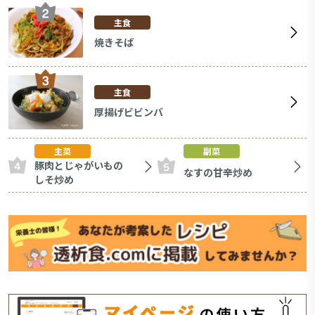
主食
焼きそば
主食
厚揚げビビンバ
主菜
副菜
豚肉とじゃがいもの
なすの甘辛炒め
しそ炒め