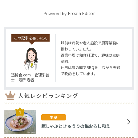
Froala Editor
Powered by
この記事を書いた人
以前は病院や老人施設で厨房業務に
携わっていました。
得意料理は和食料理で、趣味は家庭
菜園。
休日は家の庭でBBQをしながら夫婦
で晩酌をしています。
透析食.com 管理栄養
士 最所 春香
人気レシピランキング
主菜
豚しゃぶときゅうりの梅おろし和え