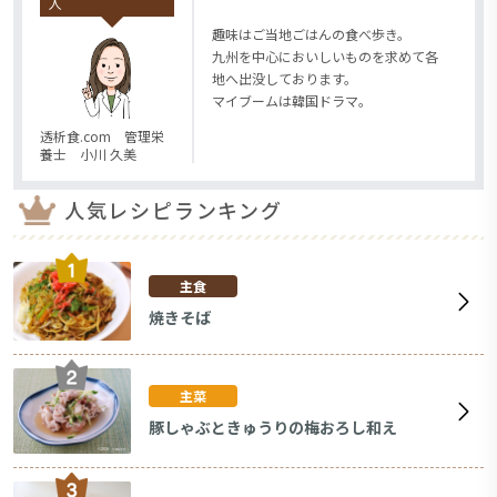
人
趣味はご当地ごはんの食べ歩き。
九州を中心においしいものを求めて各
地へ出没しております。
マイブームは韓国ドラマ。
透析食.com 管理栄
養士 小川 久美
人気レシピランキング
主食
焼きそば
主菜
豚しゃぶときゅうりの梅おろし和え