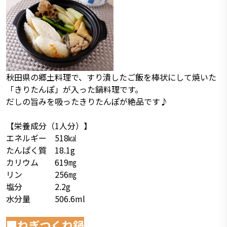
秋田県の郷土料理で、すり潰したご飯を棒状にして焼いた
「
きりたんぽ」が入った鍋料理です。
だしの旨みを吸ったきりたんぽが絶品です♪
【栄養成分（1人分）】
エネルギー 518㎉
たんぱく質 18.1g
カリウム 619㎎
リン 256㎎
塩分 2.2g
水分量 506.6ml
■ねぎつくね鍋