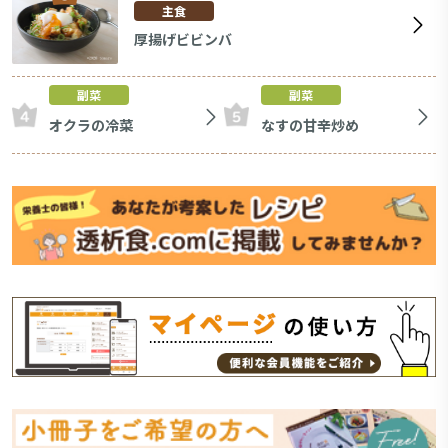
主食
厚揚げビビンバ
副菜
副菜
オクラの冷菜
なすの甘辛炒め