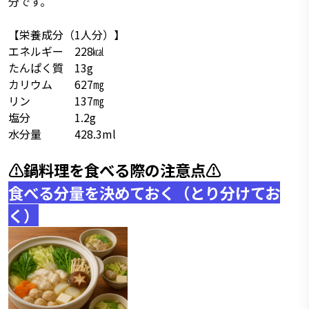
分です。
【栄養成分（1人分）】
エネルギー 228㎉
たんぱく質 13g
カリウム 627㎎
リン 137㎎
塩分 1.2g
水分量 428.3ml
⚠️鍋料理を食べる際の注意点⚠️
食べる分量を決めておく（とり分けてお
く）