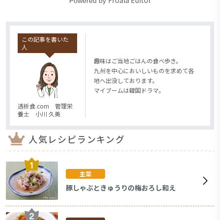
Powered by
この記事を書いた
人
趣味はご当地ごはんの食べ歩き。
九州を中心においしいものを求めて各
地へ出没しております。
マイブームは韓国ドラマ。
透析食.com 管理栄
養士 小川 久美
人気レシピランキング
主菜
豚しゃぶときゅうりの梅おろし和え