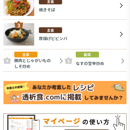
主食
焼きそば
主食
厚揚げビビンバ
主菜
副菜
豚肉とじゃがいもの
なすの甘辛炒め
しそ炒め