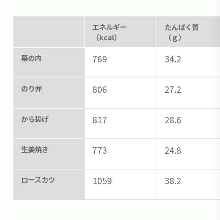
エネルギー
たんぱく質
（kcal）
（ｇ）
幕の内
769
34.2
のり弁
806
27.2
から揚げ
817
28.6
生姜焼き
773
24.8
ロースカツ
1059
38.2