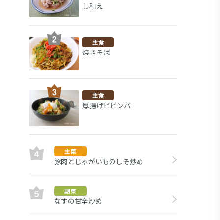
し和え
主食
焼きそば
主食
厚揚げビビンバ
主菜
豚肉とじゃがいものしそ炒め
副菜
なすの甘辛炒め