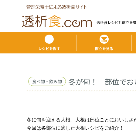
透析食レシピと献⽴を
レシピを探す
献立を見る
冬が旬！ 部位でお
食べ物・飲み物
冬に旬を迎える大根。大根は部位ごとにおいしさ
今回は各部位に適した大根レシピをご紹介！