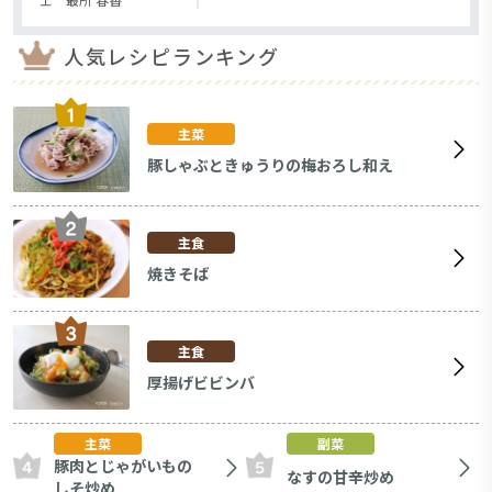
人気レシピランキング
主菜
豚しゃぶときゅうりの梅おろし和え
主食
焼きそば
主食
厚揚げビビンバ
主菜
副菜
豚肉とじゃがいもの
なすの甘辛炒め
しそ炒め