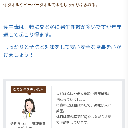
⑤タオルやペーパータオルで水をしっかりふき取る。
食中毒は、特に夏と冬に発生件数が多いですが年間
通して起こり得ます。
しっかりと予防と対策をして安心安全な食事を心が
けましょう！
この記事を書いた人
以前は病院や老人施設で厨房業務に
携わっていました。
得意料理は和食料理で、趣味は家庭
菜園。
休日は家の庭でBBQをしながら夫婦
で晩酌をしています。
透析食.com 管理栄養
士 最所 春香