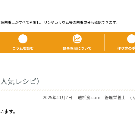
管理栄養⼠がすべて考案し、リンやカリウム等の栄養成分も確認できます。
コラムを読む
食事管理について
作り方の
月人気レシピ）
2025年11月7日
｜
透析食.com 管理栄養士 小
います。