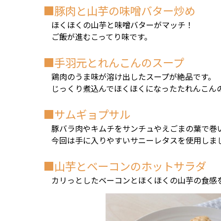
■
豚肉と山芋の味噌バター炒め
ほくほくの山芋と味噌バターがマッチ！
ご飯が進むこってり味です。
■
手羽元とれんこんのスープ
鶏肉のうま味が溶け出したスープが絶品です。
じっくり煮込んでほくほくになったたれんこん
■
サムギョプサル
豚バラ肉やキムチをサンチュやえごまの葉で巻
今回は手に入りやすいサニーレタスを使用しま
■
山芋とベーコンのホットサラダ
カリっとしたベーコンとほくほくの山芋の食感