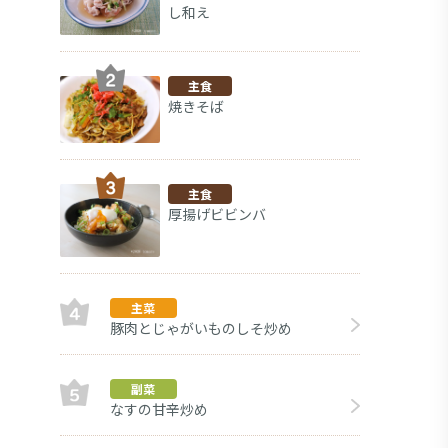
し和え
主食
焼きそば
主食
厚揚げビビンバ
主菜
豚肉とじゃがいものしそ炒め
副菜
なすの甘辛炒め