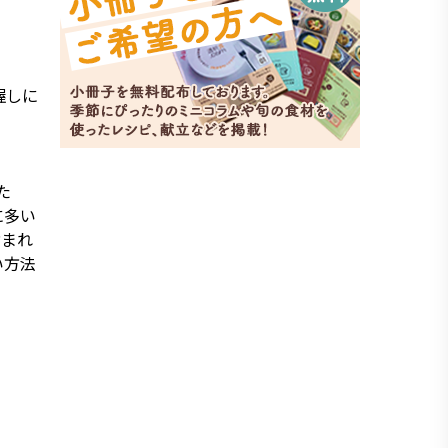
握しに
た
に多い
含まれ
い方法