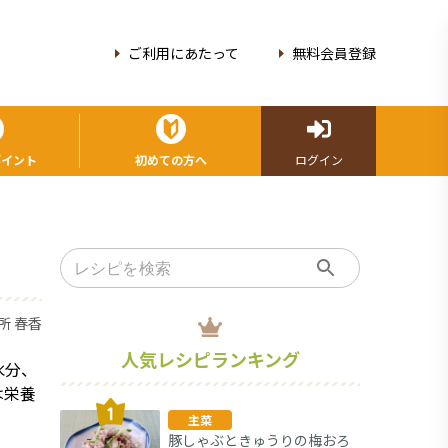
ご利用にあたって
無料会員登録
ポイント
初めての方へ
ログイン
所 春香
人気レシピランキング
水分、
は栄養
主菜
豚しゃぶときゅうりの梅おろ