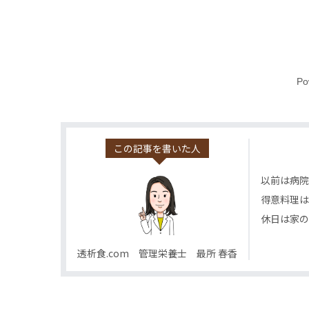
Po
この記事を書いた人
以前は病院
得意料理は
休日は家の
透析食.com 管理栄養士 最所 春香