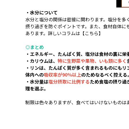
・水分について
水分と塩分の関係は密接に関わります。塩分を多
摂り過ぎを防ぐポイントです。また、食材自体に
あります。詳しいコラムは
【こちら】
◎まとめ
・エネルギー、たんぱく質、塩分は食材の裏に栄
・カリウムは、
特に生野菜や果物、いも類に多く
・リンは、たんぱく質が多く含まれるものにもリ
体内への
吸収率が90％以上
のためなるべく控える
・水分量は
塩分摂取に比例する
ため食塩の摂り過
理を選ぶ。
制限は色々ありますが、食べてはいけないものは