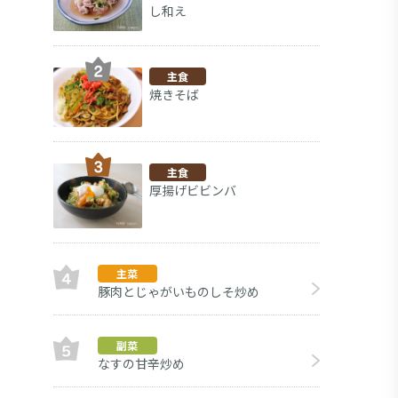
し和え
主食
焼きそば
主食
厚揚げビビンバ
主菜
豚肉とじゃがいものしそ炒め
副菜
なすの甘辛炒め