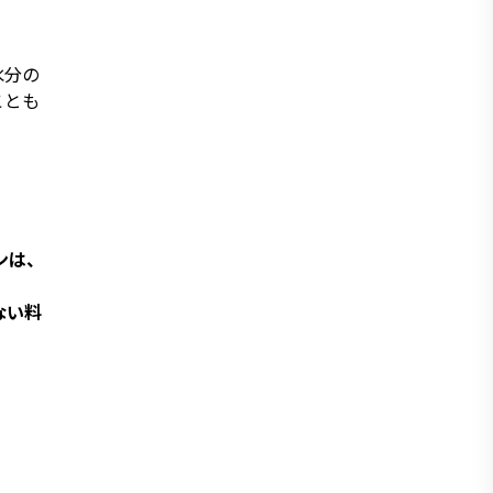
水分の
ことも
ンは、
ない料