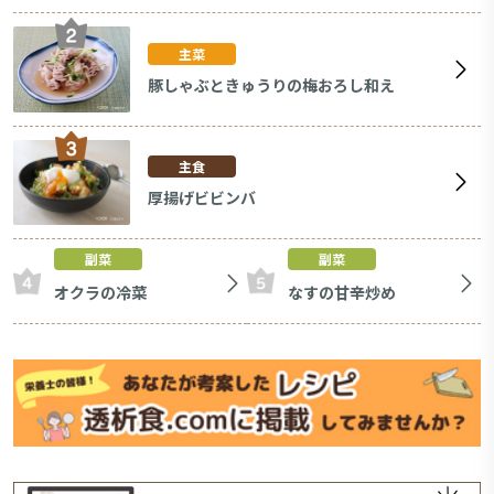
主菜
豚しゃぶときゅうりの梅おろし和え
主食
厚揚げビビンバ
副菜
副菜
オクラの冷菜
なすの甘辛炒め