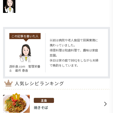
この記事を書いた人
以前は病院や老人施設で厨房業務に
携わっていました。
得意料理は和食料理で、趣味は家庭
菜園。
休日は家の庭でBBQをしながら夫婦
で晩酌をしています。
透析食.com 管理栄養
士 最所 春香
人気レシピランキング
主食
焼きそば