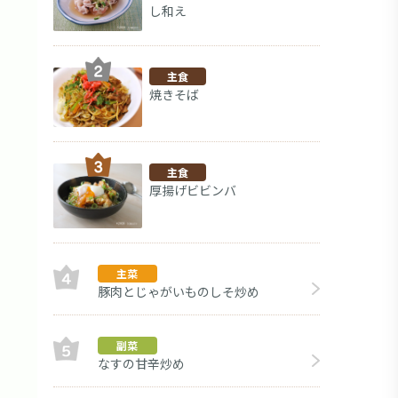
し和え
主食
焼きそば
主食
厚揚げビビンバ
主菜
豚肉とじゃがいものしそ炒め
副菜
なすの甘辛炒め