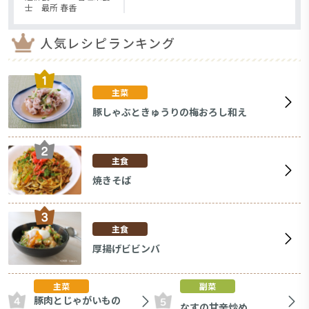
士 最所 春香
人気レシピランキング
主菜
豚しゃぶときゅうりの梅おろし和え
主食
焼きそば
主食
厚揚げビビンバ
主菜
副菜
豚肉とじゃがいもの
なすの甘辛炒め