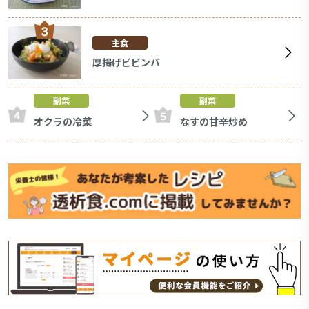
主食
厚揚げビビンバ
副菜
副菜
オクラの冷菜
なすの甘辛炒め