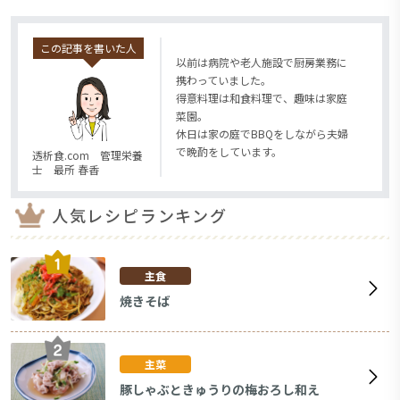
この記事を書いた人
以前は病院や老人施設で厨房業務に
携わっていました。
得意料理は和食料理で、趣味は家庭
菜園。
休日は家の庭でBBQをしながら夫婦
で晩酌をしています。
透析食.com 管理栄養
士 最所 春香
人気レシピランキング
主食
焼きそば
主菜
豚しゃぶときゅうりの梅おろし和え