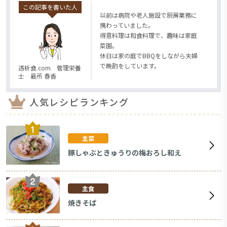
この記事を書いた人
以前は病院や老人施設で厨房業務に
携わっていました。
得意料理は和食料理で、趣味は家庭
菜園。
休日は家の庭でBBQをしながら夫婦
で晩酌をしています。
透析食.com 管理栄養
士 最所 春香
人気レシピランキング
主菜
豚しゃぶときゅうりの梅おろし和え
主食
焼きそば