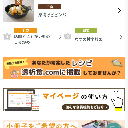
主食
厚揚げビビンバ
主菜
副菜
豚肉とじゃがいもの
なすの甘辛炒め
しそ炒め