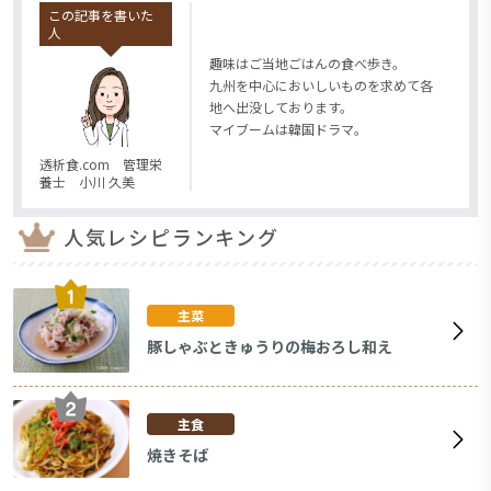
この記事を書いた
人
趣味はご当地ごはんの食べ歩き。
九州を中心においしいものを求めて各
地へ出没しております。
マイブームは韓国ドラマ。
透析食.com 管理栄
養士 小川 久美
人気レシピランキング
主菜
豚しゃぶときゅうりの梅おろし和え
主食
焼きそば