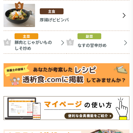
主食
厚揚げビビンバ
主菜
副菜
豚肉とじゃがいもの
なすの甘辛炒め
しそ炒め