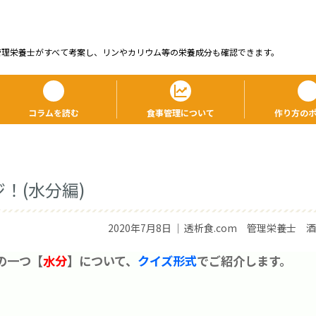
管理栄養⼠がすべて考案し、リンやカリウム等の栄養成分も確認できます。
コラムを読む
食事管理について
作り方の
！(水分編)
2020年7月8日
｜
透析食.com 管理栄養士 
の一つ【
水分
】について、
クイズ形式
でご紹介します。