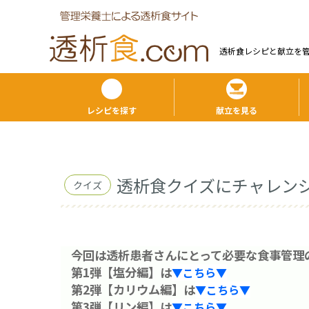
透析食レシピと献⽴を
レシピを探す
献立を見る
透析食クイズにチャレンジ
クイズ
今回は透析患者さんにとって必要な食事管理
第1弾【塩分編】は
▼こちら▼
第2弾【カリウム編】は
▼こちら▼
第3弾【リン編】は
▼こちら▼