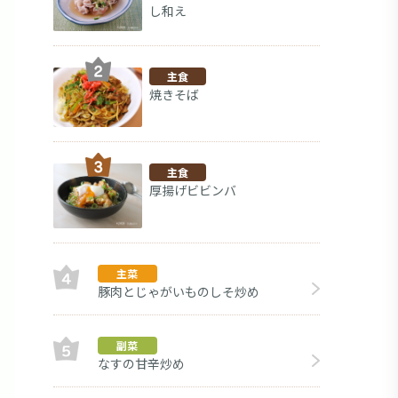
し和え
主食
焼きそば
主食
厚揚げビビンバ
主菜
豚肉とじゃがいものしそ炒め
副菜
なすの甘辛炒め