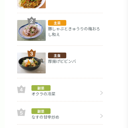
主菜
豚しゃぶときゅうりの梅おろ
し和え
主食
厚揚げビビンバ
副菜
オクラの冷菜
副菜
なすの甘辛炒め