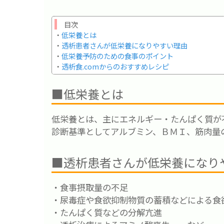
目次
・
低栄養とは
・
透析患者さんが低栄養になりやすい理由
・
低栄養予防のための食事のポイント
・
透析食.comからのおすすめレシピ
■低栄養とは
低栄養とは、主にエネルギー・たんぱく質が
診断基準としてアルブミン、ＢＭＩ、筋肉量
■透析患者さんが低栄養になり
・食事摂取量の不足
・尿毒症や食欲抑制物質の蓄積などによる食
・たんぱく質などの分解亢進