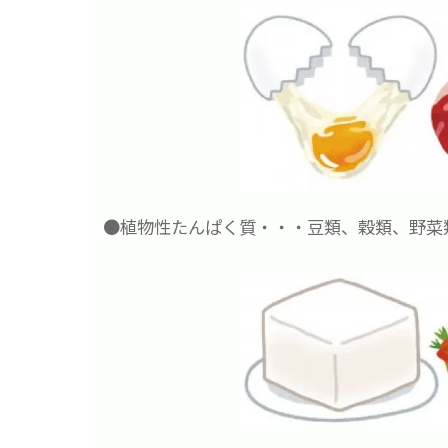
●植物性たんぱく質・・・豆類、穀類、野菜