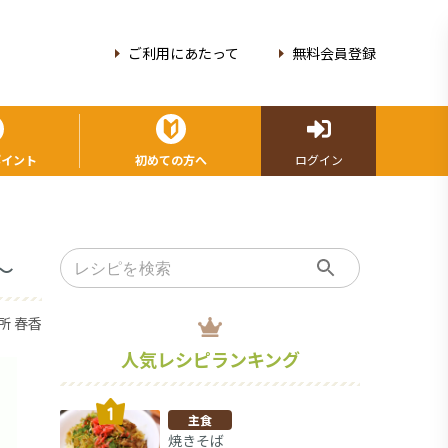
ご利用にあたって
無料会員登録
ポイント
初めての方へ
ログイン
～
所 春香
人気レシピランキング
主食
焼きそば