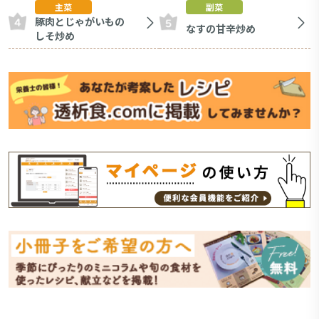
主菜
副菜
豚肉とじゃがいもの
なすの甘辛炒め
しそ炒め