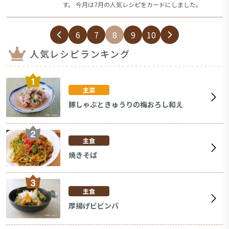
す。 今月は7月の人気レシピをカードにしました。
6
7
8
9
10
人気レシピランキング
主菜
豚しゃぶときゅうりの梅おろし和え
主食
焼きそば
主食
厚揚げビビンバ