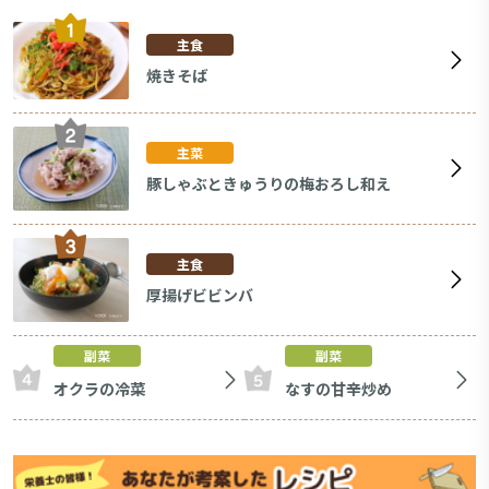
主食
焼きそば
主菜
豚しゃぶときゅうりの梅おろし和え
主食
厚揚げビビンバ
副菜
副菜
オクラの冷菜
なすの甘辛炒め