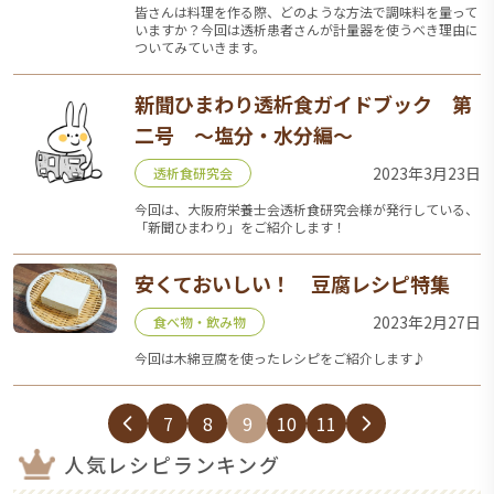
皆さんは料理を作る際、どのような方法で調味料を量って
いますか？今回は透析患者さんが計量器を使うべき理由に
ついてみていきます。
新聞ひまわり透析食ガイドブック 第
二号 ～塩分・水分編～
2023年3月23日
透析食研究会
今回は、大阪府栄養士会透析食研究会様が発行している、
「新聞ひまわり」をご紹介します！
安くておいしい！ 豆腐レシピ特集
2023年2月27日
食べ物・飲み物
今回は木綿豆腐を使ったレシピをご紹介します♪
7
8
9
10
11
人気レシピランキング