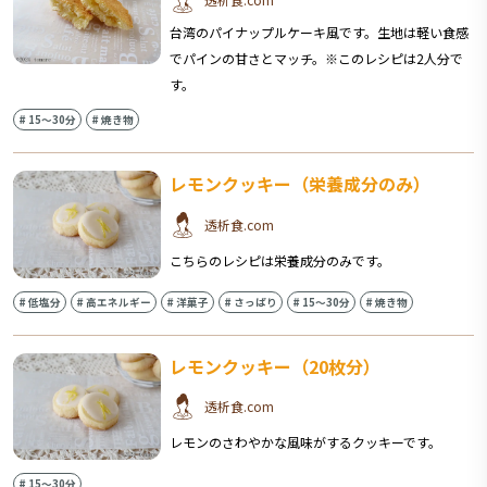
台湾のパイナップルケーキ風です。生地は軽い食感
でパインの甘さとマッチ。※このレシピは2人分で
す。
#
15〜30分
#
焼き物
レモンクッキー（栄養成分のみ）
透析食.com
こちらのレシピは栄養成分のみです。
#
低塩分
#
高エネルギー
#
洋菓子
#
さっぱり
#
15〜30分
#
焼き物
レモンクッキー（20枚分）
透析食.com
レモンのさわやかな風味がするクッキーです。
#
15〜30分