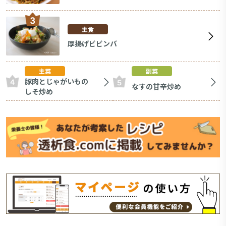
主食
厚揚げビビンバ
主菜
副菜
豚肉とじゃがいもの
なすの甘辛炒め
しそ炒め