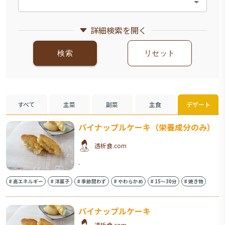
詳細検索を開く
検索
リセット
すべて
主菜
副菜
主食
デザート
パイナップルケーキ（栄養成分のみ）
透析食.com
.
#
高エネルギー
#
洋菓子
#
季節問わず
#
やわらかめ
#
15〜30分
#
焼き物
パイナップルケーキ
透析食.com