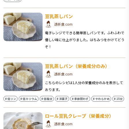
豆乳蒸しパン
透析食.com
電子レンジでできる簡単蒸しパンです。ふわふわで
優しい味に仕上がりました。はちみつをかけてどう
ぞ！
豆乳蒸しパン（栄養成分のみ）
透析食.com
こちらのレシピは1人分の栄養成分のみを表示して
おります。
#
低リン
#
低カリウム
#
低塩分
#
洋菓子
#
季節問わず
#
やわらかめ
#
15分
ロール豆乳クレープ（栄養成分）
透析食.com