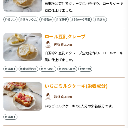
白玉粉と豆乳でクレープ生地を作り、ロールケーキ
風に仕上げました。
#
低リン
#
低カリウム
#
低塩分
#
洋菓子
#
30分〜1時間
#
焼き物
ロール豆乳クレープ
透析食.com
白玉粉と豆乳でクレープ生地を作り、ロールケーキ
風に仕上げました。
#
洋菓子
#
季節問わず
#
さっぱり
#
やわらかめ
#
焼き物
いちごミルクケーキ(栄養成分)
透析食.com
いちごミルクケーキの1人分の栄養成分です。
#
洋菓子