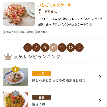
いちごミルクケーキ
透析食.com
ホワイトチョコの生地とフレッシュないちごが相性
抜群。食べ切りサイズの小さなケーキです。
#
洋菓子
#
30分〜1時間
#
焼き物
8
9
10
11
12
人気レシピランキング
主菜
豚しゃぶときゅうりの梅おろし和え
主食
焼きそば