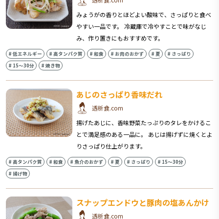
みょうがの香りとほどよい酸味で、さっぱりと食べ
やすい一品です。 冷蔵庫で冷やすことで味がなじ
み、作り置きにもおすすめです。
#
低エネルギー
#
高タンパク質
#
和食
#
お肉のおかず
#
夏
#
さっぱり
#
15〜30分
#
焼き物
あじのさっぱり香味だれ
透析食.com
揚げたあじに、香味野菜たっぷりのタレをかけるこ
とで満足感のある一品に。 あじは揚げずに焼くとよ
りさっぱり仕上がります。
#
高タンパク質
#
和食
#
魚介のおかず
#
夏
#
さっぱり
#
15〜30分
#
揚げ物
スナップエンドウと豚肉の塩あんかけ
透析食.com