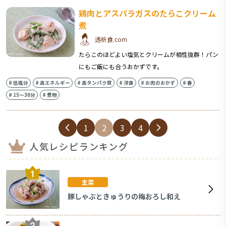
鶏肉とアスパラガスのたらこクリーム
煮
透析食.com
たらこのほどよい塩気とクリームが相性抜群！パン
にもご飯にも合うおかずです。
#
低塩分
#
高エネルギー
#
高タンパク質
#
洋食
#
お肉のおかず
#
春
#
15〜30分
#
煮物
1
2
3
4
人気レシピランキング
主菜
豚しゃぶときゅうりの梅おろし和え