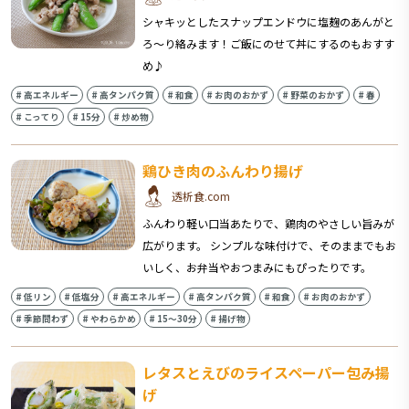
シャキッとしたスナップエンドウに塩麹のあんがと
ろ～り絡みます！ご飯にのせて丼にするのもおすす
め♪
#
高エネルギー
#
高タンパク質
#
和食
#
お肉のおかず
#
野菜のおかず
#
春
#
こってり
#
15分
#
炒め物
鶏ひき肉のふんわり揚げ
透析食.com
ふんわり軽い口当あたりで、鶏肉のやさしい旨みが
広がります。 シンプルな味付けで、そのままでもお
いしく、お弁当やおつまみにもぴったりです。
#
低リン
#
低塩分
#
高エネルギー
#
高タンパク質
#
和食
#
お肉のおかず
#
季節問わず
#
やわらかめ
#
15〜30分
#
揚げ物
レタスとえびのライスペーパー包み揚
げ