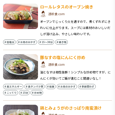
ロールレタスのオーブン焼き
透析食.com
オーブンでじっくり火を通すので、煮くずれずにき
れいに仕上がります。スープには素材のおいしいだ
しが溶け込み、やさしい味わいです。
#
低塩分
#
お肉のおかず
#
15〜30分
#
焼き物
豚なすの塩にんにく炒め
透析食.com
油となすは相性抜群！シンプルな炒め物ですが、に
んにくが効いてご飯が進むこと間違いなし！
#
高エネルギー
#
高タンパク質
#
和食
#
お肉のおかず
#
季節問わず
#
こってり
#
15分
#
炒め物
鶏とみょうがのさっぱり南蛮漬け
透析食.com