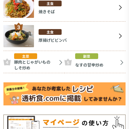
主食
焼きそば
主食
厚揚げビビンバ
主菜
副菜
豚肉とじゃがいもの
なすの甘辛炒め
しそ炒め