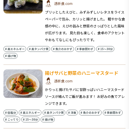
透析食.com
プリッとしたえびと、みずみずしいレタスをライス
ペーパーで包み、カリッと揚げました。 軽やかな食
感の中に、えびの旨みと野菜のさっぱりとした風味
が広がります。 見た目も楽しく、食卓のアクセント
やおもてなしにもぴったりです。
#
高エネルギー
#
高タンパク質
#
魚介のおかず
#
季節問わず
#
15〜30分
#
揚げ物
揚げサバと野菜のハニーマスタード
透析食.com
かりっと揚げたサバに甘酢っぱいハニーマスタード
ソースが絡んでご飯が進みます！ お好みの魚でアレ
ンジできます。
#
低塩分
#
高エネルギー
#
高タンパク質
#
洋食
#
魚介のおかず
#
季節問わず
#
こってり
#
15〜30分
#
揚げ物