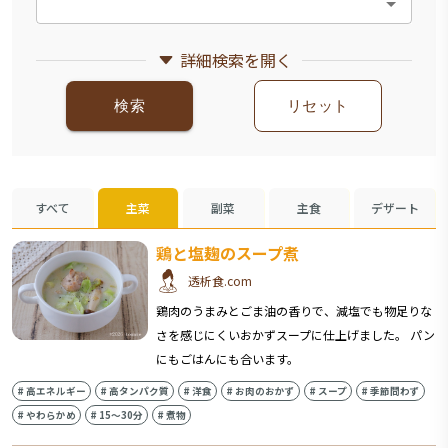
詳細検索を開く
検索
リセット
すべて
主菜
副菜
主食
デザート
鶏と塩麹のスープ煮
透析食.com
鶏肉のうまみとごま油の香りで、減塩でも物足りな
さを感じにくいおかずスープに仕上げました。 パン
にもごはんにも合います。
#
高エネルギー
#
高タンパク質
#
洋食
#
お肉のおかず
#
スープ
#
季節問わず
#
やわらかめ
#
15〜30分
#
煮物