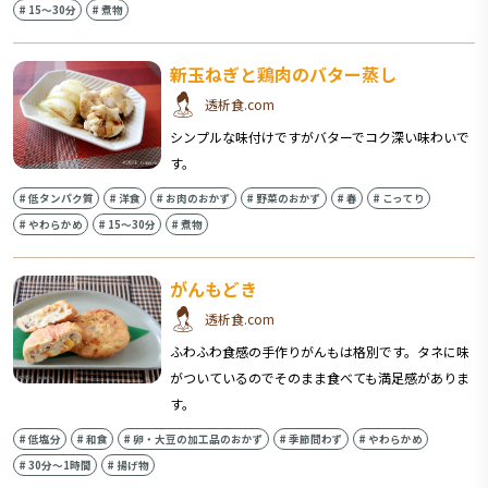
#
15〜30分
#
煮物
新玉ねぎと鶏肉のバター蒸し
透析食.com
シンプルな味付けですがバターでコク深い味わいで
す。
#
低タンパク質
#
洋食
#
お肉のおかず
#
野菜のおかず
#
春
#
こってり
#
やわらかめ
#
15〜30分
#
煮物
がんもどき
透析食.com
ふわふわ食感の手作りがんもは格別です。タネに味
がついているのでそのまま食べても満足感がありま
す。
#
低塩分
#
和食
#
卵・大豆の加工品のおかず
#
季節問わず
#
やわらかめ
#
30分〜1時間
#
揚げ物