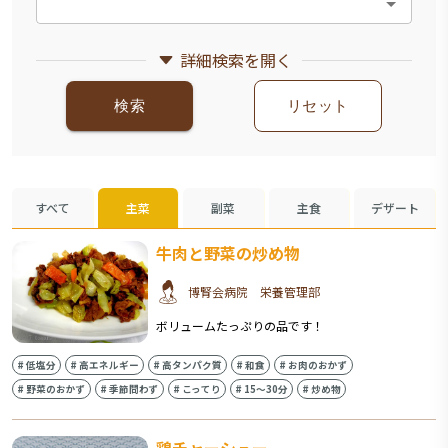
詳細検索を開く
検索
リセット
すべて
主菜
副菜
主食
デザート
牛肉と野菜の炒め物
博腎会病院 栄養管理部
ボリュームたっぷりの品です！
#
低塩分
#
高エネルギー
#
高タンパク質
#
和食
#
お肉のおかず
#
野菜のおかず
#
季節問わず
#
こってり
#
15〜30分
#
炒め物