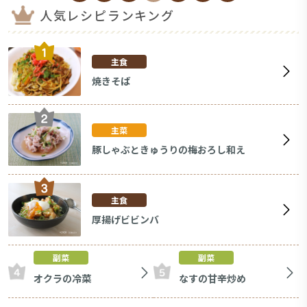
人気レシピランキング
主食
焼きそば
主菜
豚しゃぶときゅうりの梅おろし和え
主食
厚揚げビビンバ
副菜
副菜
オクラの冷菜
なすの甘辛炒め