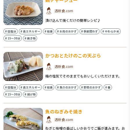
鶏チャーシュー
透析食.com
漬け込んで焼くだけの簡単レシピ♪
#
低塩分
#
高エネルギー
#
和食
#
お肉のおかず
#
季節問わず
#
やわらかめ
#
15〜30分
#
焼き物
かつおとたけのこの天ぷら
透析食.com
梅の塩気でそのままでもおいしくいただけます。
#
低塩分
#
高エネルギー
#
和食
#
魚介のおかず
#
野菜のおかず
#
春
#
15〜30分
#
揚げ物
魚のねぎみそ焼き
透析食.com
ねぎと味噌の香ばしいかおりでご飯が進みます。お