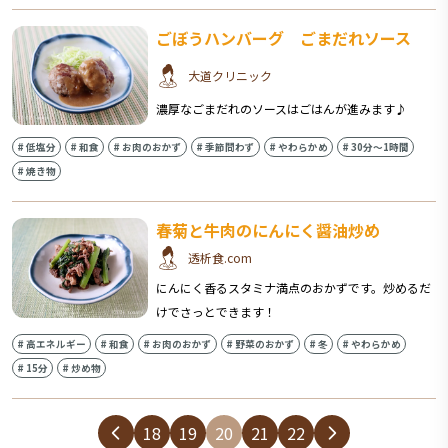
ごぼうハンバーグ ごまだれソース
大道クリニック
濃厚なごまだれのソースはごはんが進みます♪
#
低塩分
#
和食
#
お肉のおかず
#
季節問わず
#
やわらかめ
#
30分〜1時間
#
焼き物
春菊と牛肉のにんにく醤油炒め
透析食.com
にんにく香るスタミナ満点のおかずです。炒めるだ
けでさっとできます！
#
高エネルギー
#
和食
#
お肉のおかず
#
野菜のおかず
#
冬
#
やわらかめ
#
15分
#
炒め物
18
19
20
21
22