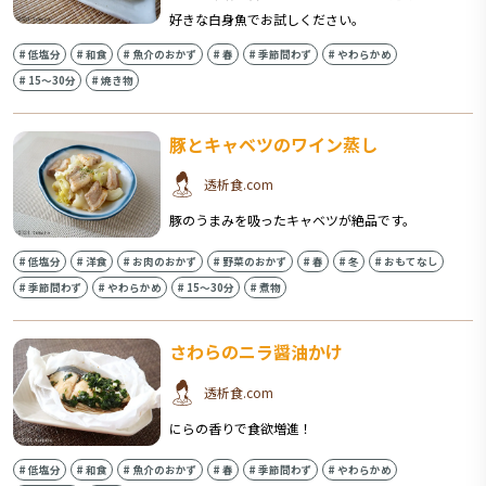
好きな白身魚でお試しください。
#
低塩分
#
和食
#
魚介のおかず
#
春
#
季節問わず
#
やわらかめ
#
15〜30分
#
焼き物
豚とキャベツのワイン蒸し
透析食.com
豚のうまみを吸ったキャベツが絶品です。
#
低塩分
#
洋食
#
お肉のおかず
#
野菜のおかず
#
春
#
冬
#
おもてなし
#
季節問わず
#
やわらかめ
#
15〜30分
#
煮物
さわらのニラ醤油かけ
透析食.com
にらの香りで食欲増進！
#
低塩分
#
和食
#
魚介のおかず
#
春
#
季節問わず
#
やわらかめ