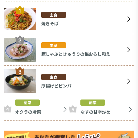
主食
焼きそば
主菜
豚しゃぶときゅうりの梅おろし和え
主食
厚揚げビビンバ
副菜
副菜
オクラの冷菜
なすの甘辛炒め