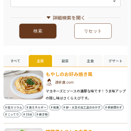
詳細検索を開く
検索
リセット
すべて
主菜
副菜
主食
デザート
もやしのお好み焼き風
透析食.com
マヨネーズとソースの濃厚な味です！うま味アップ
の隠し味はさくらえびです。
#
低カリウム
#
高エネルギー
#
和食
#
卵・大豆の加工品のおかず
#
季節問わず
#
こってり
#
15分
#
焼き物