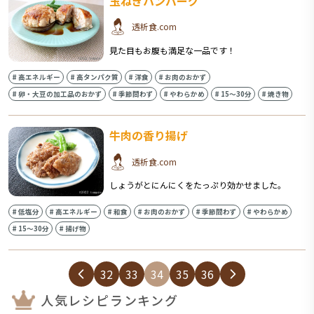
玉ねぎハンバーグ
透析食.com
見た目もお腹も満足な一品です！
#
高エネルギー
#
高タンパク質
#
洋食
#
お肉のおかず
#
卵・大豆の加工品のおかず
#
季節問わず
#
やわらかめ
#
15〜30分
#
焼き物
牛肉の香り揚げ
透析食.com
しょうがとにんにくをたっぷり効かせました。
#
低塩分
#
高エネルギー
#
和食
#
お肉のおかず
#
季節問わず
#
やわらかめ
#
15〜30分
#
揚げ物
32
33
34
35
36
人気レシピランキング