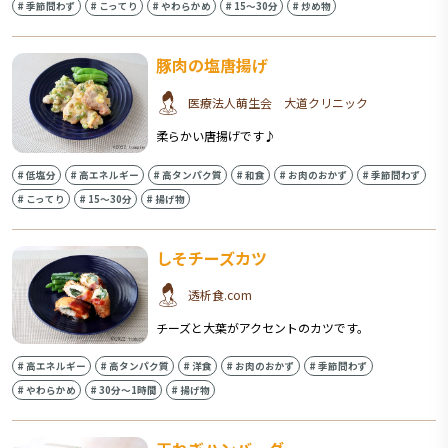
#
季節問わず
#
こってり
#
やわらかめ
#
15〜30分
#
炒め物
豚肉の塩唐揚げ
医療法人萌生会 大道クリニック
柔らかい唐揚げです♪
#
低塩分
#
高エネルギー
#
高タンパク質
#
和食
#
お肉のおかず
#
季節問わず
#
こってり
#
15〜30分
#
揚げ物
しそチーズカツ
透析食.com
チーズと大葉がアクセントのカツです。
#
高エネルギー
#
高タンパク質
#
洋食
#
お肉のおかず
#
季節問わず
#
やわらかめ
#
30分〜1時間
#
揚げ物