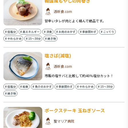
韓国風もやしの肉巻き
透析食.com
甘辛いタレが肉とよく絡んで絶品です。
#
低塩分
#
高エネルギー
#
洋食
#
お肉のおかず
#
季節問わず
#
こってり
#
やわらかめ
#
15〜30分
#
焼き物
塩さば(減塩)
透析食.com
市販の塩サバと比較して約40％塩分カット！
#
低塩分
#
和食
#
魚介のおかず
#
季節問わず
#
やわらかめ
#
15〜30分
#
焼き物
ポークステーキ 玉ねぎソース
聖マリア病院