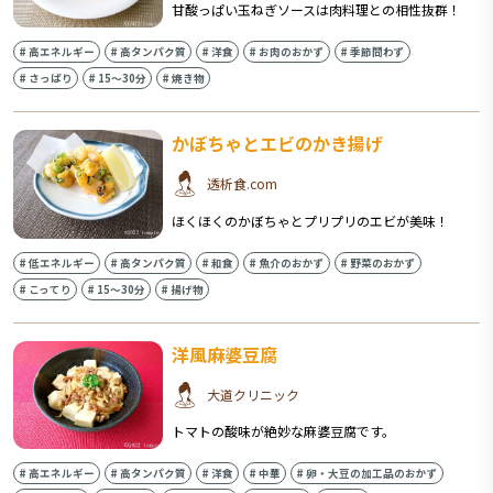
甘酸っぱい玉ねぎソースは肉料理との相性抜群！
#
高エネルギー
#
高タンパク質
#
洋食
#
お肉のおかず
#
季節問わず
#
さっぱり
#
15〜30分
#
焼き物
かぼちゃとエビのかき揚げ
透析食.com
ほくほくのかぼちゃとプリプリのエビが美味！
#
低エネルギー
#
高タンパク質
#
和食
#
魚介のおかず
#
野菜のおかず
#
こってり
#
15〜30分
#
揚げ物
洋風麻婆豆腐
大道クリニック
トマトの酸味が絶妙な麻婆豆腐です。
#
高エネルギー
#
高タンパク質
#
洋食
#
中華
#
卵・大豆の加工品のおかず