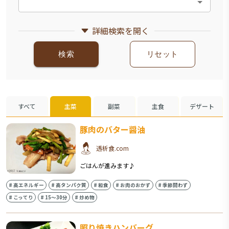
詳細検索を開く
検索
リセット
すべて
主菜
副菜
主食
デザート
豚肉のバター醤油
透析食.com
ごはんが進みます♪
#
高エネルギー
#
高タンパク質
#
和食
#
お肉のおかず
#
季節問わず
#
こってり
#
15〜30分
#
炒め物
照り焼きハンバーグ