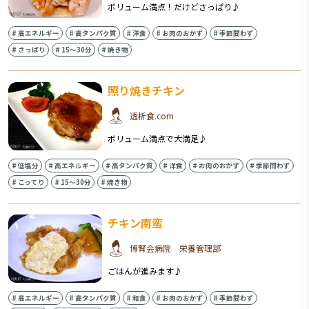
ボリューム満点！だけどさっぱり♪
#
高エネルギー
#
高タンパク質
#
洋食
#
お肉のおかず
#
季節問わず
#
さっぱり
#
15〜30分
#
焼き物
照り焼きチキン
透析食.com
ボリューム満点で大満足♪
#
低塩分
#
高エネルギー
#
高タンパク質
#
洋食
#
お肉のおかず
#
季節問わず
#
こってり
#
15〜30分
#
焼き物
チキン南蛮
博腎会病院 栄養管理部
ごはんが進みます♪
#
高エネルギー
#
高タンパク質
#
和食
#
お肉のおかず
#
季節問わず