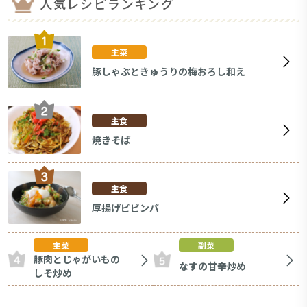
人気レシピランキング
主菜
豚しゃぶときゅうりの梅おろし和え
主食
焼きそば
主食
厚揚げビビンバ
主菜
副菜
豚肉とじゃがいもの
なすの甘辛炒め
しそ炒め