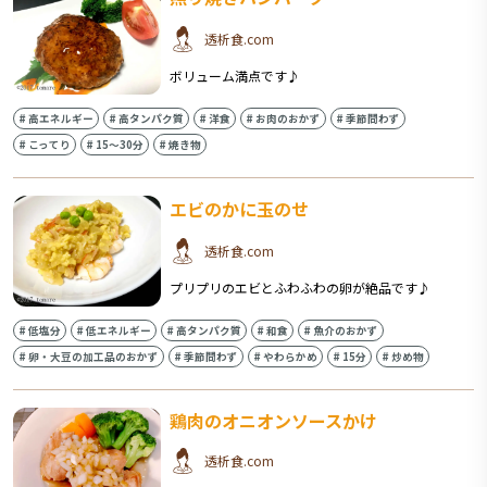
透析食.com
ボリューム満点です♪
#
高エネルギー
#
高タンパク質
#
洋食
#
お肉のおかず
#
季節問わず
#
こってり
#
15〜30分
#
焼き物
エビのかに玉のせ
透析食.com
プリプリのエビとふわふわの卵が絶品です♪
#
低塩分
#
低エネルギー
#
高タンパク質
#
和食
#
魚介のおかず
#
卵・大豆の加工品のおかず
#
季節問わず
#
やわらかめ
#
15分
#
炒め物
鶏肉のオニオンソースかけ
透析食.com