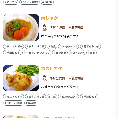
#
こってり
#
30分〜1時間
#
揚げ物
肉じゃが
博腎会病院 栄養管理部
味が染みていて絶品です♪
#
高エネルギー
#
高タンパク質
#
和食
#
お肉のおかず
#
野菜のおかず
#
季節問わず
#
一品でバランスよく
#
作り置き
#
15〜30分
#
煮物
魚のピカタ
博腎会病院 栄養管理部
お好きな白身魚でどうぞ♪
#
高エネルギー
#
高タンパク質
#
洋食
#
魚介のおかず
#
季節問わず
#
30分〜1時間
#
焼き物