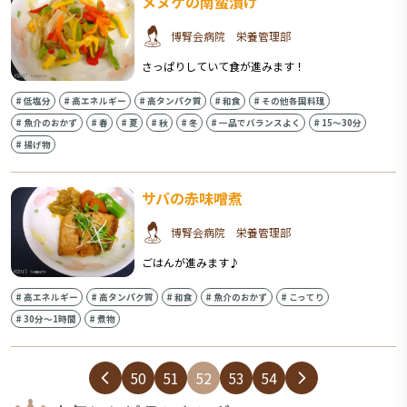
メヌケの南蛮漬け
博腎会病院 栄養管理部
さっぱりしていて食が進みます！
#
低塩分
#
高エネルギー
#
高タンパク質
#
和食
#
その他各国料理
#
魚介のおかず
#
春
#
夏
#
秋
#
冬
#
一品でバランスよく
#
15〜30分
#
揚げ物
サバの赤味噌煮
博腎会病院 栄養管理部
ごはんが進みます♪
#
高エネルギー
#
高タンパク質
#
和食
#
魚介のおかず
#
こってり
#
30分〜1時間
#
煮物
50
51
52
53
54