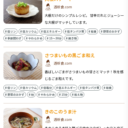
透析食.com
大根だけのシンプルレシピ。 甘辛だれとジューシー
な大根がマッチしています。
#
低リン
#
低カリウム
#
低エネルギー
#
低タンパク質
#
和食
#
野菜のおかず
#
季節問わず
#
やわらかめ
#
15〜30分
#
焼き物
さつまいもの黒ごま和え
透析食.com
香ばしいごまがさつまいもの甘さとマッチ！秋を感
じるごま和えです。
#
低リン
#
低カリウム
#
低塩分
#
低エネルギー
#
低タンパク質
#
和食
#
野菜のおかず
#
秋
#
やわらかめ
#
15分
#
和え物
きのこのうま汁
透析食.com
きのこのうま味と豚バラ肉のコクがしっかりと出て