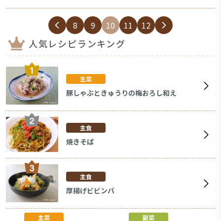
8
9
10
11
12
人気レシピランキング
主菜
豚しゃぶときゅうりの梅おろし和え
主食
焼きそば
主食
厚揚げビビンバ
主菜
副菜