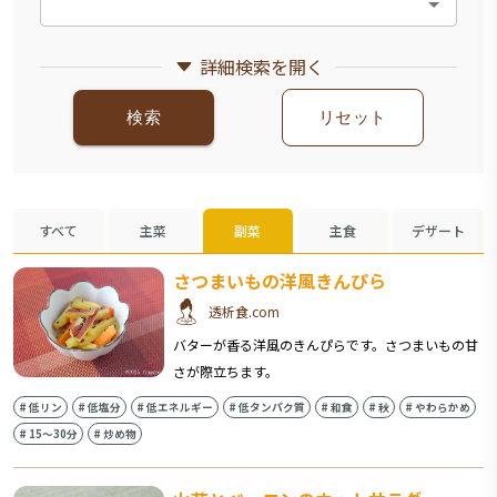
詳細検索を開く
検索
リセット
すべて
主菜
副菜
主食
デザート
さつまいもの洋風きんぴら
透析食.com
バターが香る洋風のきんぴらです。さつまいもの甘
さが際立ちます。
#
低リン
#
低塩分
#
低エネルギー
#
低タンパク質
#
和食
#
秋
#
やわらかめ
#
15〜30分
#
炒め物