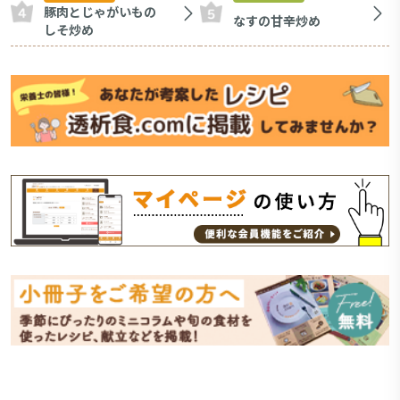
豚肉とじゃがいもの
なすの甘辛炒め
しそ炒め