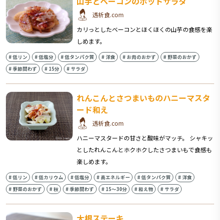
山芋とベーコンのホットサラダ
透析食.com
カリっとしたベーコンとほくほくの山芋の食感を楽
しめます。
#
低リン
#
低塩分
#
低タンパク質
#
洋食
#
お肉のおかず
#
野菜のおかず
#
季節問わず
#
15分
#
サラダ
れんこんとさつまいものハニーマスタ
ード和え
透析食.com
ハニーマスタードの甘さと酸味がマッチ。 シャキッ
としたれんこんとホクホクしたさつまいもで食感も
楽しめます。
#
低リン
#
低カリウム
#
低塩分
#
高エネルギー
#
低タンパク質
#
洋食
#
野菜のおかず
#
秋
#
季節問わず
#
15〜30分
#
和え物
#
サラダ
大根ステーキ