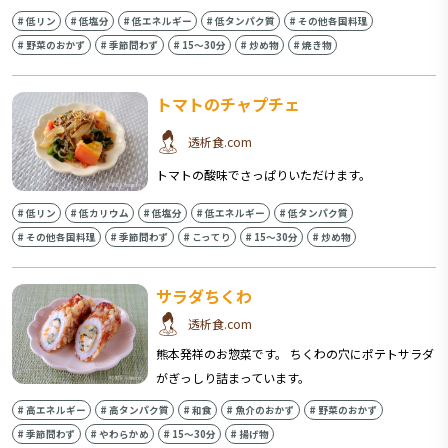
#
低リン
#
低塩分
#
低エネルギー
#
低タンパク質
#
その他各国料理
#
野菜のおかず
#
季節問わず
#
15〜30分
#
炒め物
#
焼き物
トマトのチャプチェ
透析食.com
トマトの酸味でさっぱりいただけます。
#
低リン
#
低カリウム
#
低塩分
#
低エネルギー
#
低タンパク質
#
その他各国料理
#
季節問わず
#
こってり
#
15〜30分
#
炒め物
サラダちくわ
透析食.com
熊本発祥のお惣菜です。 ちくわの穴にポテトサラダ
がぎっしり詰まっています。
#
高エネルギー
#
高タンパク質
#
和食
#
魚介のおかず
#
野菜のおかず
#
季節問わず
#
やわらかめ
#
15〜30分
#
揚げ物