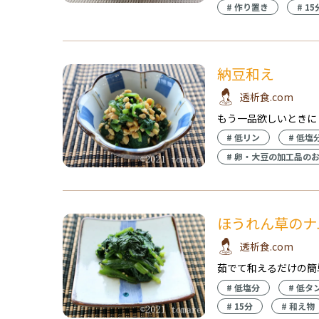
#
作り置き
#
15
納豆和え
透析食.com
もう一品欲しいときに
#
低リン
#
低塩
#
卵・大豆の加工品の
ほうれん草のナ
透析食.com
茹でて和えるだけの簡
#
低塩分
#
低タ
#
15分
#
和え物