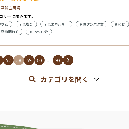
 博腎会病院
コリーに絡みます。
リウム
#
低塩分
#
低エネルギー
#
低タンパク質
#
和食
#
季節問わず
#
15〜30分
6
57
58
59
60
...
93
カテゴリを開く