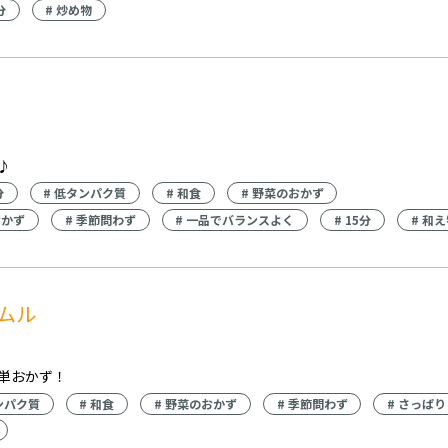
分
#
炒め物
♪
分
#
低タンパク質
#
和食
#
野菜のおかず
おかず
#
季節問わず
#
一品でバランスよく
#
15分
#
和え
ムル
単おかず！
ンパク質
#
和食
#
野菜のおかず
#
季節問わず
#
さっぱり