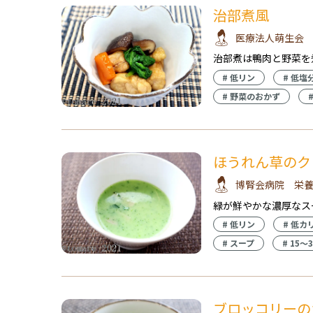
治部煮風
医療法人萌生会
治部煮は鴨肉と野菜を
#
低リン
#
低塩
#
野菜のおかず
ほうれん草のク
博腎会病院 栄
緑が鮮やかな濃厚なス
#
低リン
#
低カ
#
スープ
#
15〜
ブロッコリーの