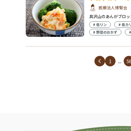
医療法人博腎会
具沢山のあんがブロッ
#
低リン
#
低カ
#
野菜のおかず
1
...
5