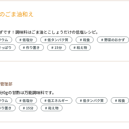
のごま油和え
ずです！調味料はごま油とこしょうだけの低塩レシピ。
リウム
#
低塩分
#
低タンパク質
#
和食
#
野菜のおかず
さっぱり
#
作り置き
#
15分
#
和え物
養管理部
分0gの甘酢は万能調味料です。
リウム
#
低塩分
#
低エネルギー
#
低タンパク質
#
和食
作り置き
#
15分
#
和え物