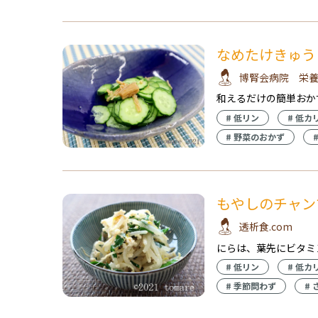
なめたけきゅう
博腎会病院 栄
和えるだけの簡単おか
#
低リン
#
低カ
#
野菜のおかず
もやしのチャン
透析食.com
にらは、葉先にビタミ
#
低リン
#
低カ
#
季節問わず
#