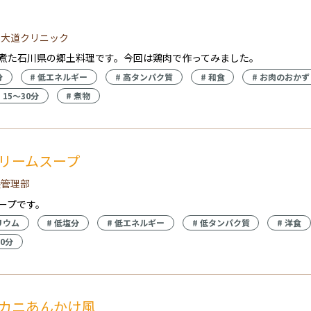
 大道クリニック
煮た石川県の郷土料理です。今回は鶏肉で作ってみました。
分
#
低エネルギー
#
高タンパク質
#
和食
#
お肉のおかず
#
15〜30分
#
煮物
リームスープ
養管理部
ープです。
リウム
#
低塩分
#
低エネルギー
#
低タンパク質
#
洋食
30分
カニあんかけ風