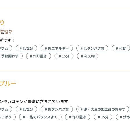
り
養管理部
ずです！
リウム
#
低塩分
#
低エネルギー
#
低タンパク質
#
和食
#
季節問わず
#
作り置き
#
15分
#
和え物
プルー
ンやカロテンが豊富に含まれています。
リウム
#
低塩分
#
低タンパク質
#
卵・大豆の加工品のおかず
さっぱり
#
一品でバランスよく
#
作り置き
#
15分
#
炒