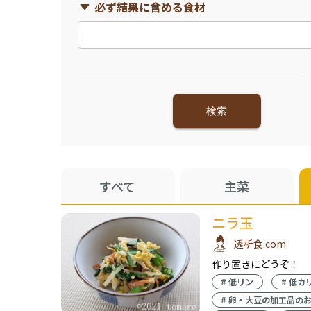
必ず結果に含める食材
検索
すべて
主菜
ニラ玉
透析食.com
作り置きにどうぞ！
#
低リン
#
低カ
#
卵・大豆の加工品の