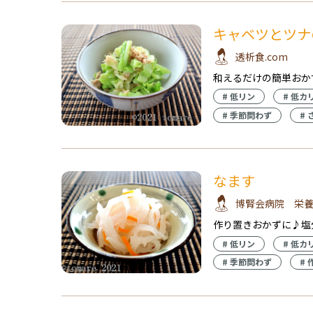
キャベツとツナ
透析食.com
和えるだけの簡単おか
#
低リン
#
低カ
#
季節問わず
#
なます
博腎会病院 栄
作り置きおかずに♪塩
#
低リン
#
低カ
#
季節問わず
#