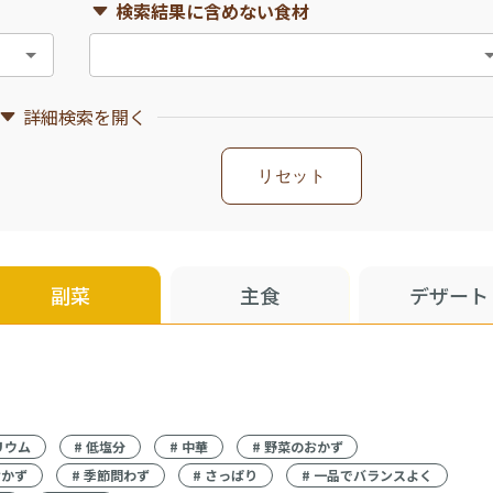
検索結果に含めない食材
詳細検索を開く
リセット
副菜
主食
デザート
リウム
#
低塩分
#
中華
#
野菜のおかず
おかず
#
季節問わず
#
さっぱり
#
一品でバランスよく