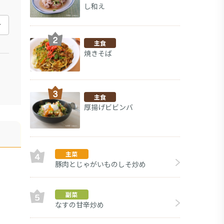
し和え
主食
焼きそば
主食
厚揚げビビンバ
主菜
豚肉とじゃがいものしそ炒め
副菜
なすの甘辛炒め