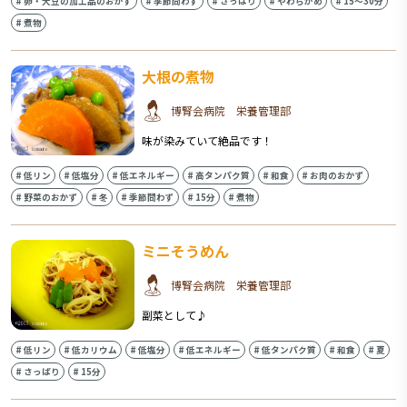
#
卵・大豆の加工品のおかず
#
季節問わず
#
さっぱり
#
やわらかめ
#
15〜30分
#
煮物
大根の煮物
博腎会病院 栄養管理部
味が染みていて絶品です！
#
低リン
#
低塩分
#
低エネルギー
#
高タンパク質
#
和食
#
お肉のおかず
#
野菜のおかず
#
冬
#
季節問わず
#
15分
#
煮物
ミニそうめん
博腎会病院 栄養管理部
副菜として♪
#
低リン
#
低カリウム
#
低塩分
#
低エネルギー
#
低タンパク質
#
和食
#
夏
#
さっぱり
#
15分