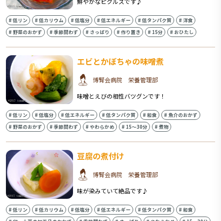
鮮やかなピクルスです♪
#
低リン
#
低カリウム
#
低塩分
#
低エネルギー
#
低タンパク質
#
洋食
#
野菜のおかず
#
季節問わず
#
さっぱり
#
作り置き
#
15分
#
おひたし
エビとかぼちゃの味噌煮
博腎会病院 栄養管理部
味噌とえびの相性バツグンです！
#
低リン
#
低塩分
#
低エネルギー
#
低タンパク質
#
和食
#
魚介のおかず
#
野菜のおかず
#
季節問わず
#
やわらかめ
#
15〜30分
#
煮物
豆腐の煮付け
博腎会病院 栄養管理部
味が染みていて絶品です♪
#
低リン
#
低カリウム
#
低塩分
#
低エネルギー
#
低タンパク質
#
和食