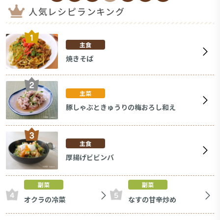
人気レシピランキング
主食
焼きそば
主菜
豚しゃぶときゅうりの梅おろし和え
主食
厚揚げビビンバ
副菜
副菜
オクラの冷菜
なすの甘辛炒め