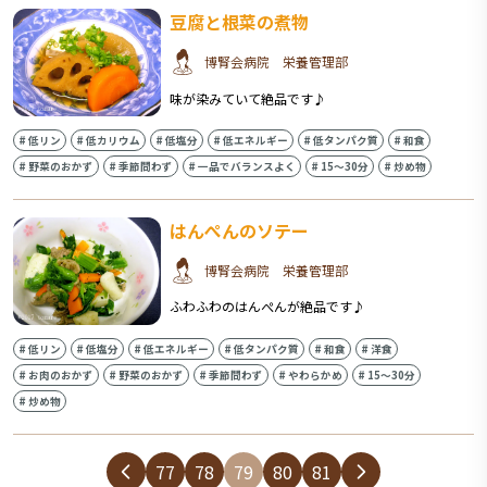
豆腐と根菜の煮物
博腎会病院 栄養管理部
味が染みていて絶品です♪
#
低リン
#
低カリウム
#
低塩分
#
低エネルギー
#
低タンパク質
#
和食
#
野菜のおかず
#
季節問わず
#
一品でバランスよく
#
15〜30分
#
炒め物
はんぺんのソテー
博腎会病院 栄養管理部
ふわふわのはんぺんが絶品です♪
#
低リン
#
低塩分
#
低エネルギー
#
低タンパク質
#
和食
#
洋食
#
お肉のおかず
#
野菜のおかず
#
季節問わず
#
やわらかめ
#
15〜30分
#
炒め物
77
78
79
80
81