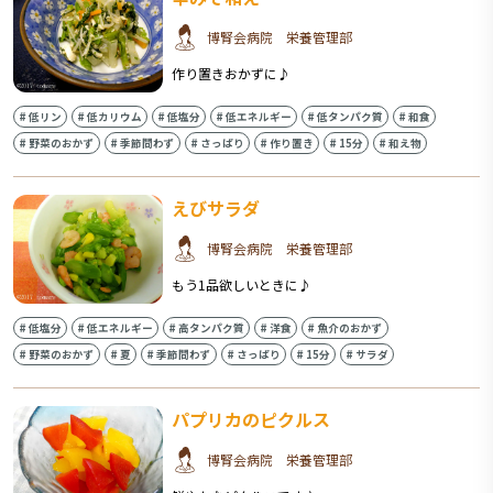
博腎会病院 栄養管理部
作り置きおかずに♪
#
低リン
#
低カリウム
#
低塩分
#
低エネルギー
#
低タンパク質
#
和食
#
野菜のおかず
#
季節問わず
#
さっぱり
#
作り置き
#
15分
#
和え物
えびサラダ
博腎会病院 栄養管理部
もう1品欲しいときに♪
#
低塩分
#
低エネルギー
#
高タンパク質
#
洋食
#
魚介のおかず
#
野菜のおかず
#
夏
#
季節問わず
#
さっぱり
#
15分
#
サラダ
パプリカのピクルス
博腎会病院 栄養管理部