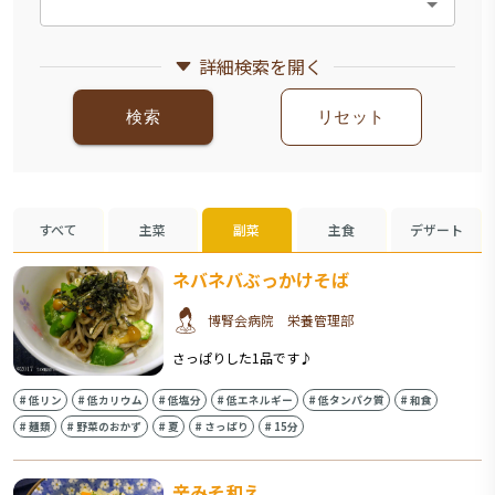
詳細検索を開く
検索
リセット
すべて
主菜
副菜
主食
デザート
ネバネバぶっかけそば
博腎会病院 栄養管理部
さっぱりした1品です♪
#
低リン
#
低カリウム
#
低塩分
#
低エネルギー
#
低タンパク質
#
和食
#
麺類
#
野菜のおかず
#
夏
#
さっぱり
#
15分
辛みそ和え