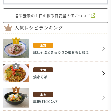
各栄養素の１日の摂取目安量の値について
人気レシピランキング
主菜
豚しゃぶときゅうりの梅おろし和え
主食
焼きそば
主食
厚揚げビビンバ