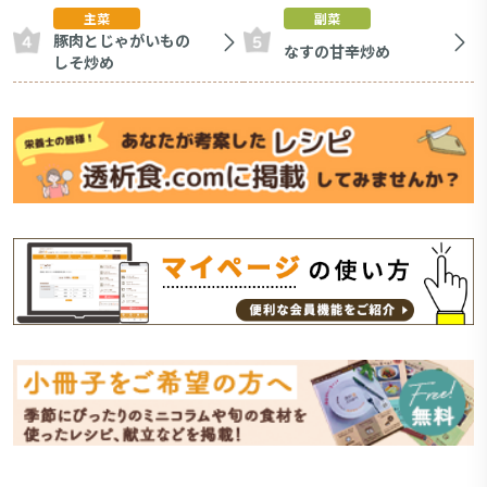
主菜
副菜
豚肉とじゃがいもの
なすの甘辛炒め
しそ炒め