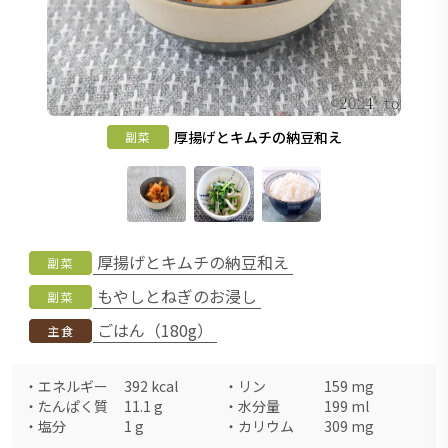
厚揚げとキムチの納豆和え
副菜
厚揚げとキムチの納豆和え
副菜
もやしとねぎのお浸し
副菜
ごはん（180g）
主食
・
エネルギー
392
kcal
・
リン
159
mg
・
たんぱく質
11.1
g
・
水分量
199
ml
・
塩分
1
g
・
カリウム
309
mg