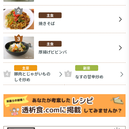
主食
焼きそば
主食
厚揚げビビンバ
主菜
副菜
豚肉とじゃがいもの
なすの甘辛炒め
しそ炒め