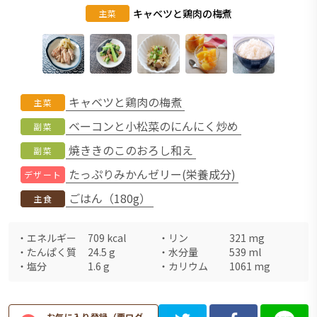
キャベツと鶏肉の梅煮
主菜
キャベツと鶏肉の梅煮
主菜
ベーコンと小松菜のにんにく炒め
副菜
焼ききのこのおろし和え
副菜
たっぷりみかんゼリー(栄養成分)
デザート
ごはん（180g）
主食
・
エネルギー
709
kcal
・
リン
321
mg
・
たんぱく質
24.5
g
・
水分量
539
ml
・
塩分
1.6
g
・
カリウム
1061
mg
お気に入り登録（要ログ