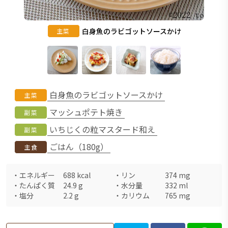
白身魚のラビゴットソースかけ
主菜
白身魚のラビゴットソースかけ
主菜
マッシュポテト焼き
副菜
いちじくの粒マスタード和え
副菜
ごはん（180g）
主食
・
エネルギー
688
kcal
・
リン
374
mg
・
たんぱく質
24.9
g
・
水分量
332
ml
・
塩分
2.2
g
・
カリウム
765
mg