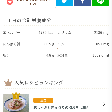
イン）
１日の合計栄養成分
エネルギー
1789
kcal
カリウム
2136
mg
たんぱく質
60.5
g
リン
853
mg
塩分
4.8
g
水分量
1069.6
ml
人気レシピランキング
主菜
豚しゃぶときゅうりの梅おろし和え