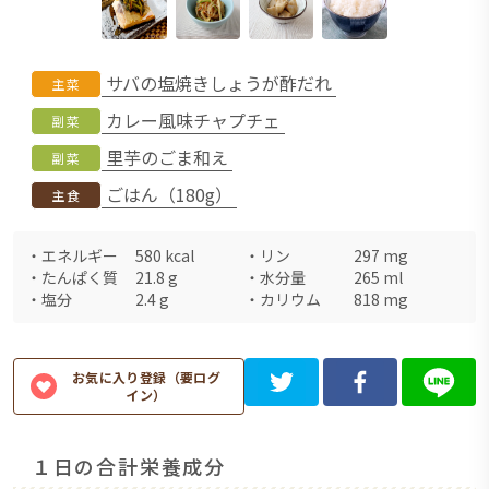
サバの塩焼きしょうが酢だれ
主菜
カレー風味チャプチェ
副菜
里芋のごま和え
副菜
ごはん（180g）
主食
・
エネルギー
580
kcal
・
リン
297
mg
・
たんぱく質
21.8
g
・
水分量
265
ml
・
塩分
2.4
g
・
カリウム
818
mg
お気に入り登録（要ログ
イン）
１日の合計栄養成分