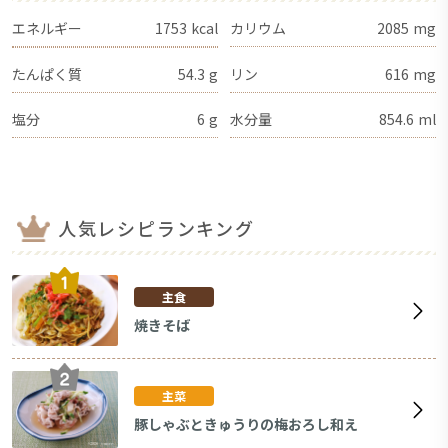
エネルギー
1753
kcal
カリウム
2085
mg
たんぱく質
54.3
g
リン
616
mg
塩分
6
g
水分量
854.6
ml
人気レシピランキング
主食
焼きそば
主菜
豚しゃぶときゅうりの梅おろし和え