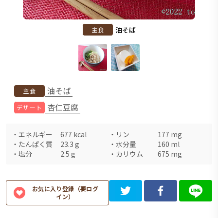
油そば
主食
油そば
主食
杏仁豆腐
デザート
・
エネルギー
677
kcal
・
リン
177
mg
・
たんぱく質
23.3
g
・
水分量
160
ml
・
塩分
2.5
g
・
カリウム
675
mg
お気に入り登録（要ログ
イン）