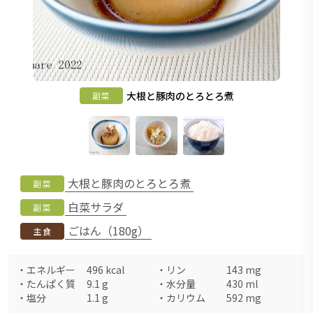
大根と豚肉のとろとろ煮
副菜
大根と豚肉のとろとろ煮
副菜
白菜サラダ
副菜
ごはん（180g）
主食
・
エネルギー
496
kcal
・
リン
143
mg
・
たんぱく質
9.1
g
・
水分量
430
ml
・
塩分
1.1
g
・
カリウム
592
mg