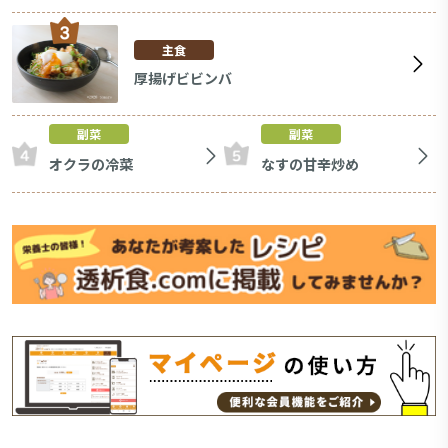
主食
厚揚げビビンバ
副菜
副菜
オクラの冷菜
なすの甘辛炒め