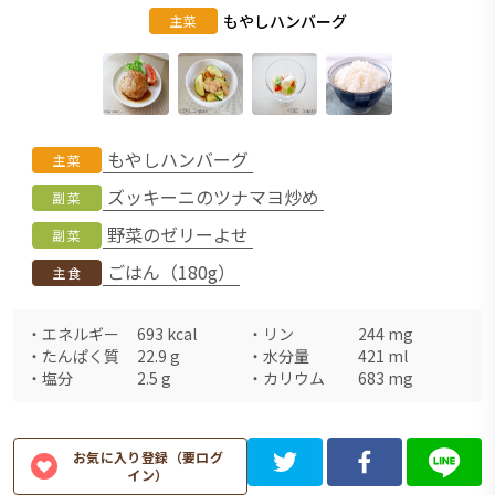
もやしハンバーグ
主菜
もやしハンバーグ
主菜
ズッキーニのツナマヨ炒め
副菜
野菜のゼリーよせ
副菜
ごはん（180g）
主食
・
エネルギー
693
kcal
・
リン
244
mg
・
たんぱく質
22.9
g
・
水分量
421
ml
・
塩分
2.5
g
・
カリウム
683
mg
お気に入り登録（要ログ
イン）