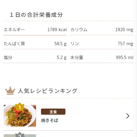
１日の合計栄養成分
エネルギー
1789
kcal
カリウム
1920
mg
たんぱく質
58.5
g
リン
757
mg
塩分
5.2
g
水分量
995.5
ml
人気レシピランキング
主食
焼きそば