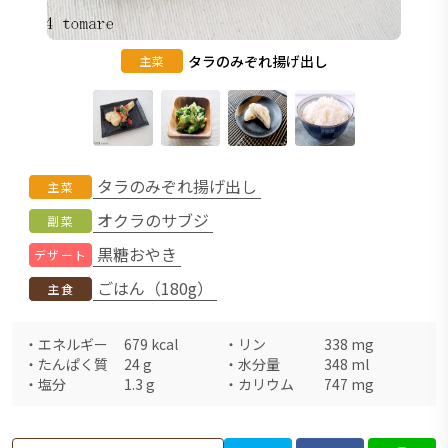
タラのみぞれ揚げ出し
主菜
タラのみぞれ揚げ出し
主菜
オクラのサブジ
副菜
黒糖おやき
デザート
ごはん（180g）
主食
・
エネルギー
679
kcal
・
リン
338
mg
・
たんぱく質
24
g
・
水分量
348
ml
・
塩分
1.3
g
・
カリウム
747
mg