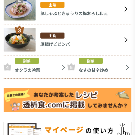
主菜
豚しゃぶときゅうりの梅おろし和え
主食
厚揚げビビンバ
副菜
副菜
オクラの冷菜
なすの甘辛炒め