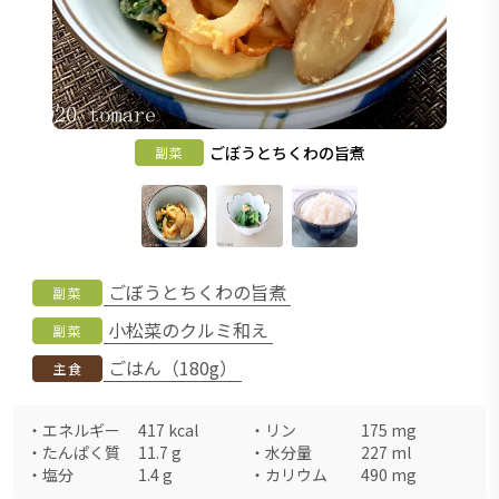
ごぼうとちくわの旨煮
副菜
ごぼうとちくわの旨煮
副菜
小松菜のクルミ和え
副菜
ごはん（180g）
主食
・
エネルギー
417
kcal
・
リン
175
mg
・
たんぱく質
11.7
g
・
水分量
227
ml
・
塩分
1.4
g
・
カリウム
490
mg