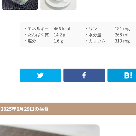
・
エネルギー
466
kcal
・
リン
181
mg
・
たんぱく質
14.2
g
・
水分量
268
ml
・
塩分
1.6
g
・
カリウム
313
mg
2025年6月29日
の
昼食