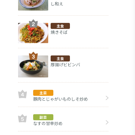
し和え
主食
焼きそば
主食
厚揚げビビンバ
主菜
豚肉とじゃがいものしそ炒め
レタス
副菜
副菜
なすの甘辛炒め