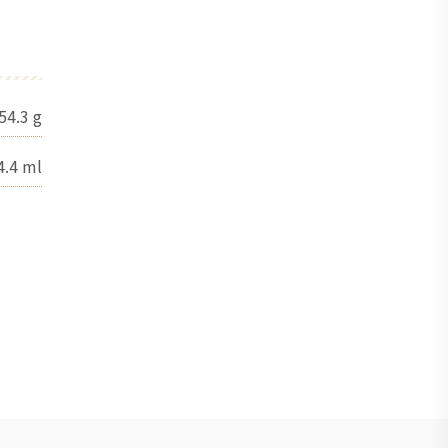
54.3
g
4.4
ml