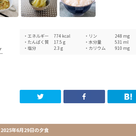
・
エネルギー
774
kcal
・
リン
248
mg
・
たんぱく質
17.5
g
・
水分量
531
ml
・
塩分
2.3
g
・
カリウム
910
mg
プ
2025年6月29日
の
夕食