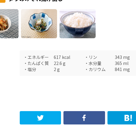
・
エネルギー
617
kcal
・
リン
343
mg
・
たんぱく質
22.6
g
・
水分量
365
ml
・
塩分
2
g
・
カリウム
841
mg