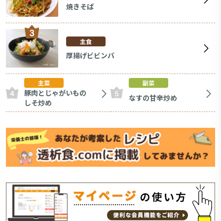
焼きそば
主食
厚揚げビビンバ
主菜
副菜
豚肉とじゃがいもの
なすの甘辛炒め
しそ炒め