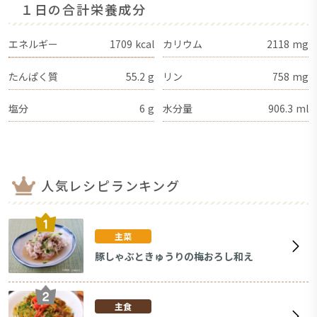
１日の合計栄養成分
エネルギー
1709
kcal
カリウム
2118
mg
たんぱく質
55.2
g
リン
758
mg
塩分
6
g
水分量
906.3
ml
人気レシピランキング
主菜
豚しゃぶときゅうりの梅おろし和え
主食