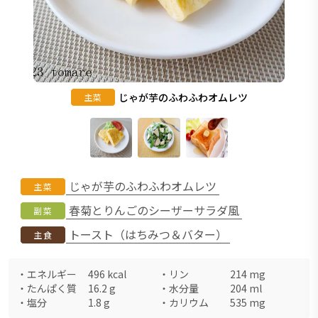
じゃが芋のふわふわオムレツ
主菜
じゃが芋のふわふわオムレツ
主菜
春菊とりんごのシーザーサラダ風
副菜
トースト（はちみつ＆バター）
主食
・
エネルギー
496
kcal
・
リン
214
mg
・
たんぱく質
16.2
g
・
水分量
204
ml
・
塩分
1.8
g
・
カリウム
535
mg