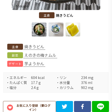
焼きうどん
主食
焼きうどん
主食
えのきの梅ナムル
副菜
芋ようかん
デザート
・
エネルギー
604
kcal
・
リン
234
mg
・
たんぱく質
17.7
g
・
水分量
376
ml
・
塩分
2.4
g
・
カリウム
902
mg
お気に入り登録（要ログ
イン）