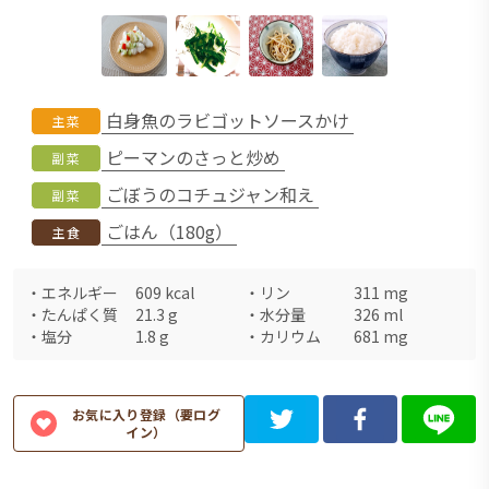
白身魚のラビゴットソースかけ
主菜
ピーマンのさっと炒め
副菜
ごぼうのコチュジャン和え
副菜
ごはん（180g）
主食
・
エネルギー
609
kcal
・
リン
311
mg
・
たんぱく質
21.3
g
・
水分量
326
ml
・
塩分
1.8
g
・
カリウム
681
mg
お気に入り登録（要ログ
イン）