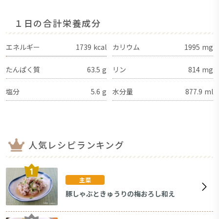
１日の合計栄養成分
エネルギー
1739
kcal
カリウム
1995
mg
たんぱく質
63.5
g
リン
814
mg
塩分
5.6
g
水分量
877.9
ml
人気レシピランキング
主菜
豚しゃぶときゅうりの梅おろし和え