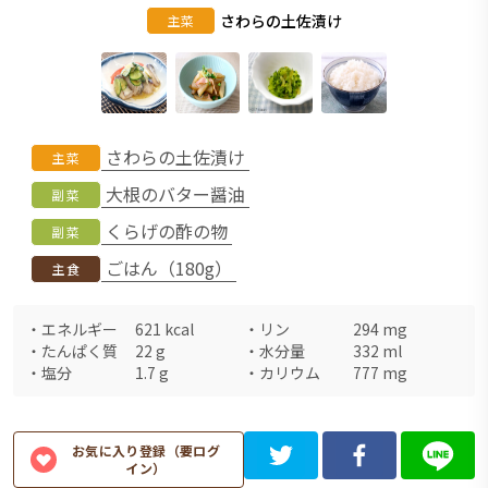
さわらの土佐漬け
主菜
さわらの土佐漬け
主菜
大根のバター醤油
副菜
くらげの酢の物
副菜
ごはん（180g）
主食
・
エネルギー
621
kcal
・
リン
294
mg
・
たんぱく質
22
g
・
水分量
332
ml
・
塩分
1.7
g
・
カリウム
777
mg
お気に入り登録（要ログ
イン）