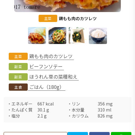
鶏もも肉のカツレツ
主菜
鶏もも肉のカツレツ
主菜
ビーフンソテー
副菜
ほうれん草の菜種和え
副菜
ごはん（180g）
主食
・
エネルギー
667
kcal
・
リン
356
mg
・
たんぱく質
30.1
g
・
水分量
310
ml
・
塩分
2.1
g
・
カリウム
826
mg