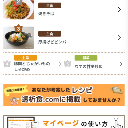
主食
焼きそば
主食
厚揚げビビンバ
主菜
副菜
豚肉とじゃがいもの
なすの甘辛炒め
しそ炒め