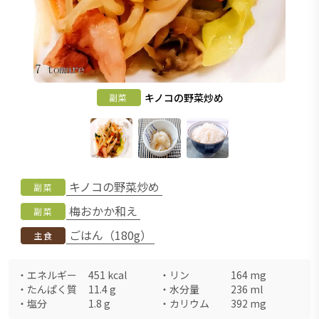
キノコの野菜炒め
副菜
キノコの野菜炒め
副菜
梅おかか和え
副菜
ごはん（180g）
主食
・
エネルギー
451
kcal
・
リン
164
mg
・
たんぱく質
11.4
g
・
水分量
236
ml
・
塩分
1.8
g
・
カリウム
392
mg