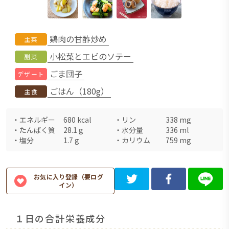
鶏肉の甘酢炒め
主菜
小松菜とエビのソテー
副菜
ごま団子
デザート
ごはん（180g）
主食
・
エネルギー
680
kcal
・
リン
338
mg
・
たんぱく質
28.1
g
・
水分量
336
ml
・
塩分
1.7
g
・
カリウム
759
mg
お気に入り登録（要ログ
イン）
１日の合計栄養成分