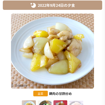
2022年9月24日
の
夕食
鶏肉の甘酢炒め
主菜