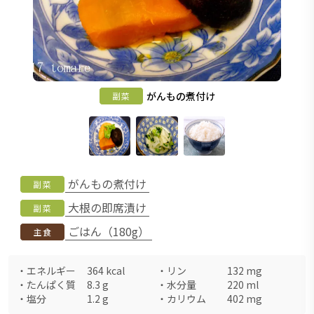
がんもの煮付け
副菜
がんもの煮付け
副菜
大根の即席漬け
副菜
ごはん（180g）
主食
・
エネルギー
364
kcal
・
リン
132
mg
・
たんぱく質
8.3
g
・
水分量
220
ml
・
塩分
1.2
g
・
カリウム
402
mg