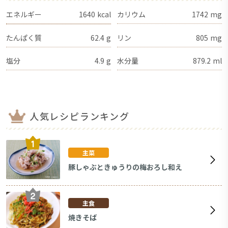
エネルギー
1640
kcal
カリウム
1742
mg
たんぱく質
62.4
g
リン
805
mg
塩分
4.9
g
水分量
879.2
ml
人気レシピランキング
主菜
豚しゃぶときゅうりの梅おろし和え
主食
焼きそば