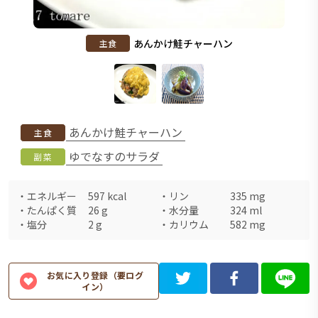
あんかけ鮭チャーハン
主食
あんかけ鮭チャーハン
主食
ゆでなすのサラダ
副菜
・
エネルギー
597
kcal
・
リン
335
mg
・
たんぱく質
26
g
・
水分量
324
ml
・
塩分
2
g
・
カリウム
582
mg
お気に入り登録（要ログ
イン）