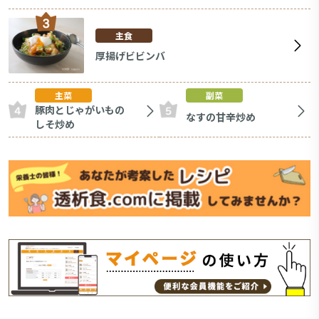
主食
厚揚げビビンバ
主菜
副菜
豚肉とじゃがいもの
なすの甘辛炒め
しそ炒め