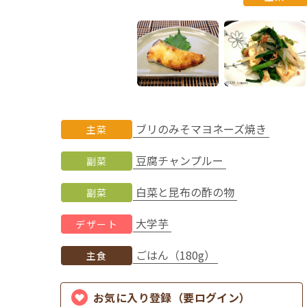
ブリのみそマヨネーズ焼き
主菜
豆腐チャンプルー
副菜
白菜と昆布の酢の物
副菜
大学芋
デザート
ごはん（180g）
主食
お気に入り登録（要ログイン）