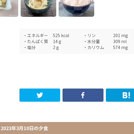
・
エネルギー
525
kcal
・
リン
201
mg
・
たんぱく質
14
g
・
水分量
309
ml
・
塩分
2
g
・
カリウム
574
mg
2023年3月10日
の
夕食