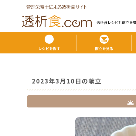
透析食レシピと献⽴を
レシピを探す
献立を見る
2023年3月10日の献立