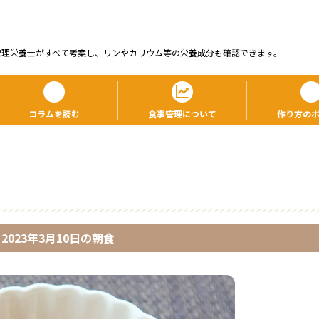
管理栄養⼠がすべて考案し、リンやカリウム等の栄養成分も確認できます。
コラムを読む
食事管理について
作り方の
2023年3月10日
の
朝食