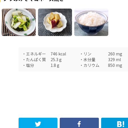
・
エネルギー
746
kcal
・
リン
260
mg
・
たんぱく質
25.3
g
・
水分量
329
ml
・
塩分
1.8
g
・
カリウム
850
mg