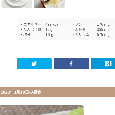
・
エネルギー
499
kcal
・
リン
176
mg
・
たんぱく質
16
g
・
水分量
335
ml
・
塩分
1.9
g
・
カリウム
575
mg
2023年3月10日
の
昼食