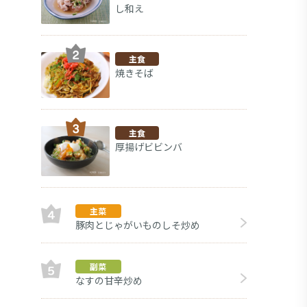
し和え
主食
焼きそば
主食
厚揚げビビンバ
主菜
豚肉とじゃがいものしそ炒め
デザー
副菜
なすの甘辛炒め