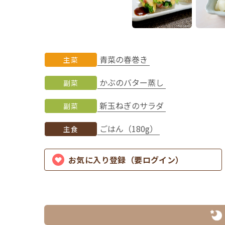
青菜の春巻き
主菜
かぶのバター蒸し
副菜
新玉ねぎのサラダ
副菜
ごはん（180g）
主食
お気に入り登録（要ログイン）