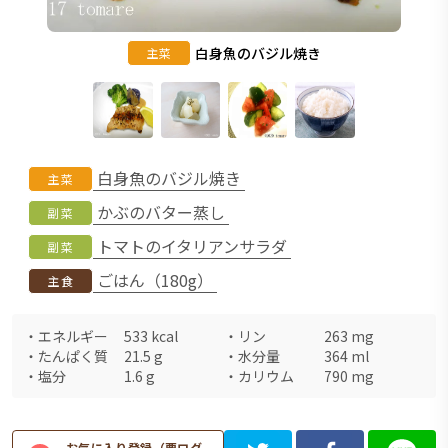
白身魚のバジル焼き
主菜
白身魚のバジル焼き
主菜
かぶのバター蒸し
副菜
トマトのイタリアンサラダ
副菜
ごはん（180g）
主食
・
エネルギー
533
kcal
・
リン
263
mg
・
たんぱく質
21.5
g
・
水分量
364
ml
・
塩分
1.6
g
・
カリウム
790
mg
お気に入り登録（要ログ