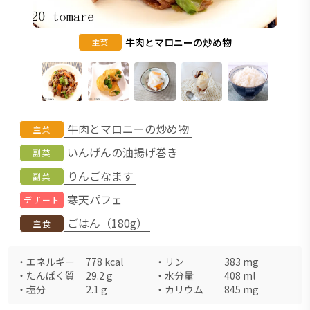
牛肉とマロニーの炒め物
主菜
牛肉とマロニーの炒め物
主菜
いんげんの油揚げ巻き
副菜
りんごなます
副菜
寒天パフェ
デザート
ごはん（180g）
主食
・
エネルギー
778
kcal
・
リン
383
mg
・
たんぱく質
29.2
g
・
水分量
408
ml
・
塩分
2.1
g
・
カリウム
845
mg