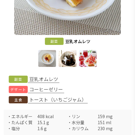
豆乳オムレツ
副菜
豆乳オムレツ
副菜
コーヒーゼリー
デザート
トースト（いちごジャム）
主食
・
エネルギー
408
kcal
・
リン
159
mg
・
たんぱく質
15.1
g
・
水分量
151
ml
・
塩分
1.6
g
・
カリウム
230
mg