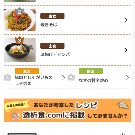
主食
焼きそば
主食
厚揚げビビンバ
主菜
副菜
豚肉とじゃがいもの
なすの甘辛炒め
しそ炒め