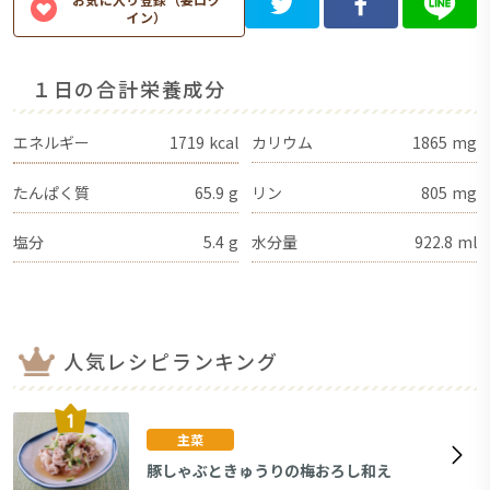
イン）
１日の合計栄養成分
エネルギー
1719
kcal
カリウム
1865
mg
たんぱく質
65.9
g
リン
805
mg
塩分
5.4
g
水分量
922.8
ml
人気レシピランキング
主菜
豚しゃぶときゅうりの梅おろし和え