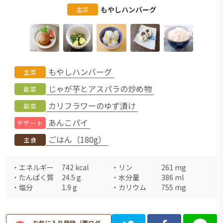
もやしハンバーグ
主菜
もやしハンバーグ
主菜
じゃが芋とアスパラの炒め物
副菜
カリフラワーのゆず漬け
副菜
あんこパイ
デザート
ごはん（180g）
主食
・
エネルギー
742
kcal
・
リン
261
mg
・
たんぱく質
24.5
g
・
水分量
386
ml
・
塩分
1.9
g
・
カリウム
755
mg
お気に入り登録（要ログ