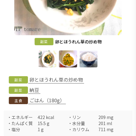
卵とほうれん草の炒め物
副菜
卵とほうれん草の炒め物
副菜
納豆
副菜
ごはん（180g）
主食
・
エネルギー
422
kcal
・
リン
209
mg
・
たんぱく質
15.5
g
・
水分量
201
ml
・
塩分
1
g
・
カリウム
711
mg