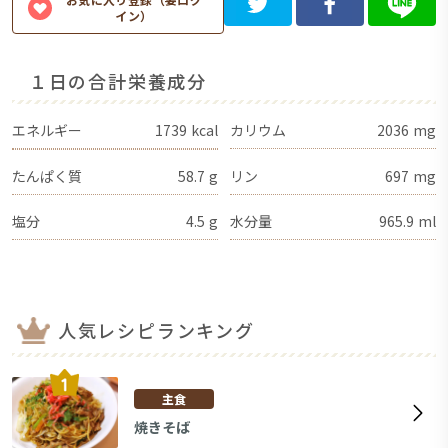
イン）
１日の合計栄養成分
エネルギー
1739
kcal
カリウム
2036
mg
たんぱく質
58.7
g
リン
697
mg
塩分
4.5
g
水分量
965.9
ml
人気レシピランキング
主食
焼きそば