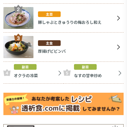
主菜
豚しゃぶときゅうりの梅おろし和え
主食
厚揚げビビンバ
副菜
副菜
オクラの冷菜
なすの甘辛炒め