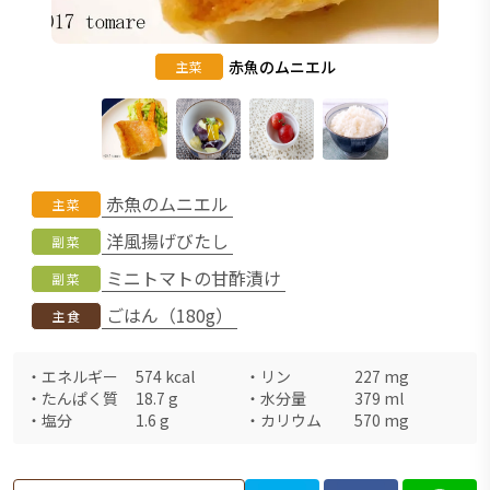
赤魚のムニエル
主菜
赤魚のムニエル
主菜
洋風揚げびたし
副菜
ミニトマトの甘酢漬け
副菜
ごはん（180g）
主食
・
エネルギー
574
kcal
・
リン
227
mg
・
たんぱく質
18.7
g
・
水分量
379
ml
・
塩分
1.6
g
・
カリウム
570
mg