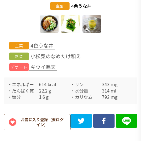
4色うな丼
主菜
4色うな丼
主菜
小松菜のなめたけ和え
副菜
キウイ寒天
デザート
・
エネルギー
614
kcal
・
リン
343
mg
・
たんぱく質
22.2
g
・
水分量
314
ml
・
塩分
1.6
g
・
カリウム
792
mg
お気に入り登録（要ログ
イン）