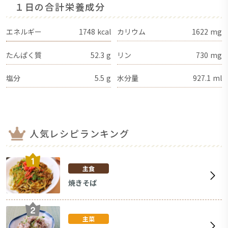
１日の合計栄養成分
エネルギー
1748
kcal
カリウム
1622
mg
たんぱく質
52.3
g
リン
730
mg
塩分
5.5
g
水分量
927.1
ml
人気レシピランキング
主食
焼きそば
主菜