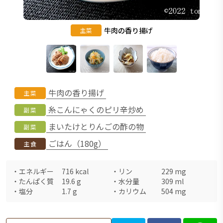
牛肉の香り揚げ
主菜
牛肉の香り揚げ
主菜
糸こんにゃくのピリ辛炒め
副菜
まいたけとりんごの酢の物
副菜
ごはん（180g）
主食
・
エネルギー
716
kcal
・
リン
229
mg
・
たんぱく質
19.6
g
・
水分量
309
ml
・
塩分
1.7
g
・
カリウム
504
mg