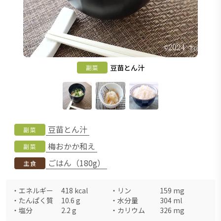
豆苗とん汁
副菜
豆苗とん汁
副菜
梅おかか和え
副菜
ごはん（180g）
主食
・
エネルギー
418
kcal
・
リン
159
mg
・
たんぱく質
10.6
g
・
水分量
304
ml
・
塩分
2.2
g
・
カリウム
326
mg