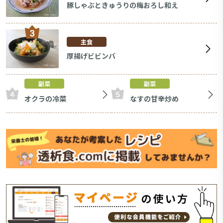
豚しゃぶときゅうりの梅おろし和え
主食
厚揚げビビンバ
副菜
副菜
オクラの冷菜
なすの甘辛炒め