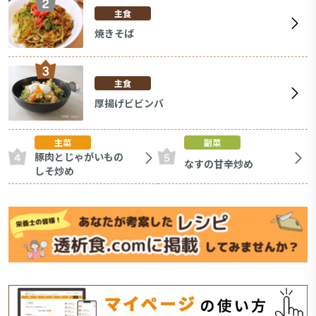
主食
焼きそば
主食
厚揚げビビンバ
主菜
副菜
豚肉とじゃがいもの
なすの甘辛炒め
しそ炒め