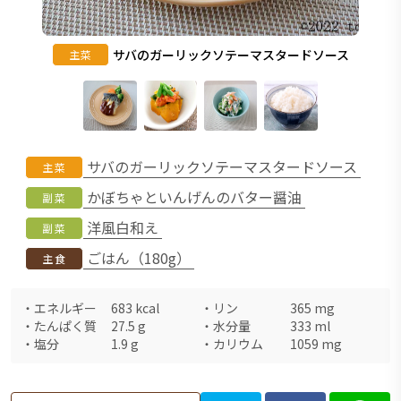
サバのガーリックソテーマスタードソース
主菜
サバのガーリックソテーマスタードソース
主菜
かぼちゃといんげんのバター醤油
副菜
洋風白和え
副菜
ごはん（180g）
主食
・
エネルギー
683
kcal
・
リン
365
mg
・
たんぱく質
27.5
g
・
水分量
333
ml
・
塩分
1.9
g
・
カリウム
1059
mg