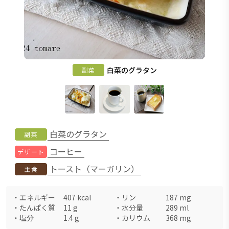
白菜のグラタン
副菜
白菜のグラタン
副菜
コーヒー
デザート
トースト（マーガリン）
主食
・
エネルギー
407
kcal
・
リン
187
mg
・
たんぱく質
11
g
・
水分量
289
ml
・
塩分
1.4
g
・
カリウム
368
mg