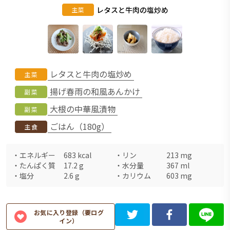
レタスと牛肉の塩炒め
主菜
レタスと牛肉の塩炒め
主菜
揚げ春雨の和風あんかけ
副菜
大根の中華風漬物
副菜
ごはん（180g）
主食
・
エネルギー
683
kcal
・
リン
213
mg
・
たんぱく質
17.2
g
・
水分量
367
ml
・
塩分
2.6
g
・
カリウム
603
mg
お気に入り登録（要ログ
イン）