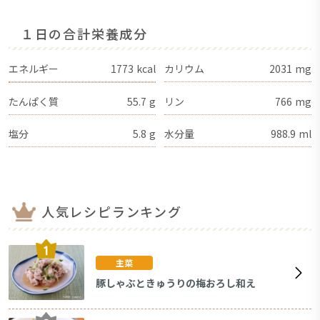
１日の合計栄養成分
エネルギー
1773
kcal
カリウム
2031
mg
たんぱく質
55.7
g
リン
766
mg
塩分
5.8
g
水分量
988.9
ml
人気レシピランキング
主菜
豚しゃぶときゅうりの梅おろし和え