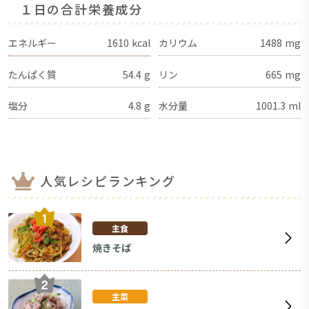
１日の合計栄養成分
エネルギー
1610
kcal
カリウム
1488
mg
たんぱく質
54.4
g
リン
665
mg
塩分
4.8
g
水分量
1001.3
ml
人気レシピランキング
主食
焼きそば
主菜