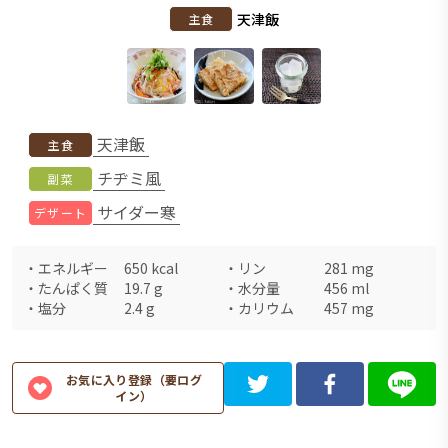
天津飯
主食
天津飯
主食
チヂミ風
副菜
サイダー寒
デザート
・
エネルギー
650
kcal
・
リン
281
mg
・
たんぱく質
19.7
g
・
水分量
456
ml
・
塩分
2.4
g
・
カリウム
457
mg
お気に入り登録（要ログ
イン）