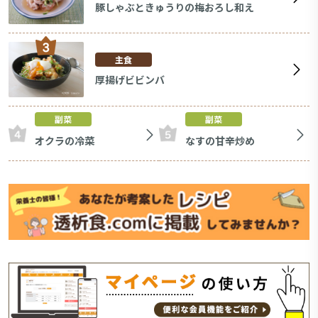
豚しゃぶときゅうりの梅おろし和え
主食
厚揚げビビンバ
副菜
副菜
オクラの冷菜
なすの甘辛炒め