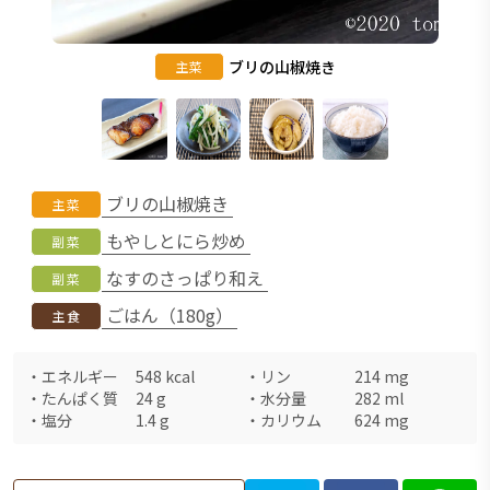
ブリの山椒焼き
主菜
ブリの山椒焼き
主菜
もやしとにら炒め
副菜
なすのさっぱり和え
副菜
ごはん（180g）
主食
・
エネルギー
548
kcal
・
リン
214
mg
・
たんぱく質
24
g
・
水分量
282
ml
・
塩分
1.4
g
・
カリウム
624
mg