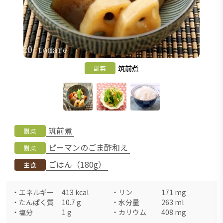
筑前煮
副菜
筑前煮
副菜
ピーマンのごま酢和え
副菜
ごはん（180g）
主食
・
エネルギー
413
kcal
・
リン
171
mg
・
たんぱく質
10.7
g
・
水分量
263
ml
・
塩分
1
g
・
カリウム
408
mg