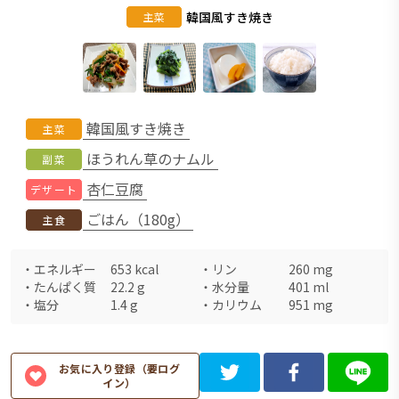
韓国風すき焼き
主菜
韓国風すき焼き
主菜
ほうれん草のナムル
副菜
杏仁豆腐
デザート
ごはん（180g）
主食
・
エネルギー
653
kcal
・
リン
260
mg
・
たんぱく質
22.2
g
・
水分量
401
ml
・
塩分
1.4
g
・
カリウム
951
mg
お気に入り登録（要ログ
イン）