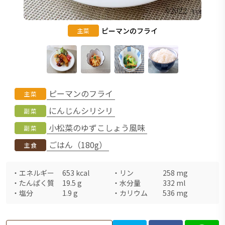
ピーマンのフライ
主菜
ピーマンのフライ
主菜
にんじんシリシリ
副菜
小松菜のゆずこしょう風味
副菜
ごはん（180g）
主食
・
エネルギー
653
kcal
・
リン
258
mg
・
たんぱく質
19.5
g
・
水分量
332
ml
・
塩分
1.9
g
・
カリウム
536
mg