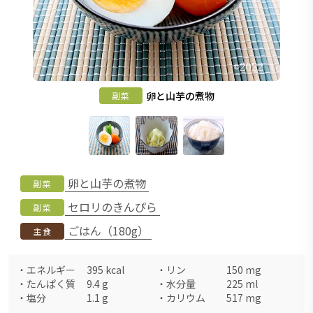
卵と山芋の煮物
副菜
卵と山芋の煮物
副菜
セロリのきんぴら
副菜
ごはん（180g）
主食
・
エネルギー
395
kcal
・
リン
150
mg
・
たんぱく質
9.4
g
・
水分量
225
ml
・
塩分
1.1
g
・
カリウム
517
mg