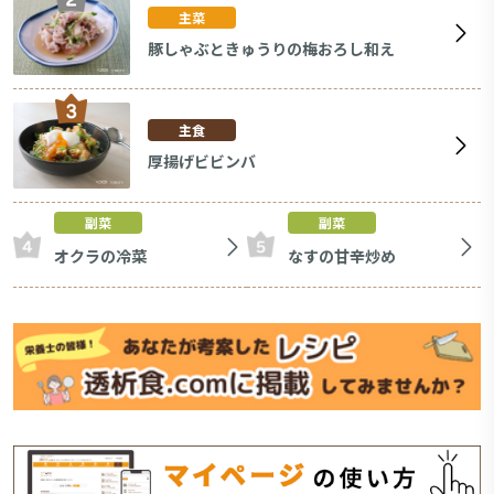
主菜
豚しゃぶときゅうりの梅おろし和え
主食
厚揚げビビンバ
副菜
副菜
オクラの冷菜
なすの甘辛炒め