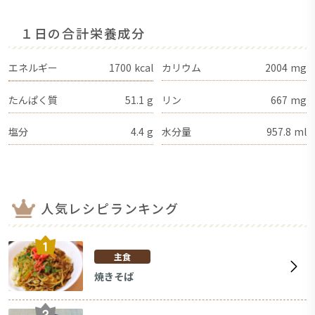
１日の合計栄養成分
エネルギー
1700
kcal
カリウム
2004
mg
たんぱく質
51.1
g
リン
667
mg
塩分
4.4
g
水分量
957.8
ml
人気レシピランキング
主食
焼きそば