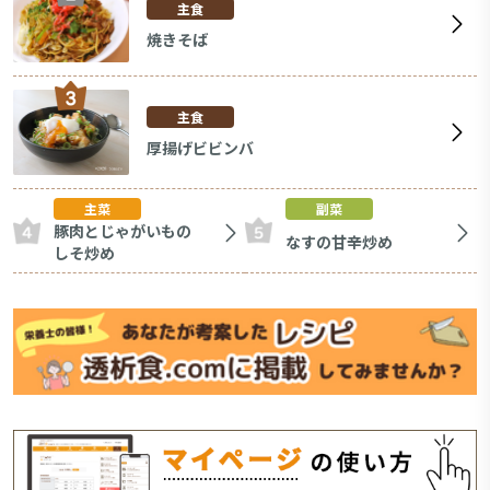
主食
焼きそば
主食
厚揚げビビンバ
主菜
副菜
豚肉とじゃがいもの
なすの甘辛炒め
しそ炒め