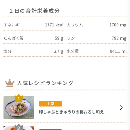
１日の合計栄養成分
エネルギー
1771
kcal
カリウム
1709
mg
たんぱく質
59
g
リン
793
mg
塩分
3.7
g
水分量
941.1
ml
人気レシピランキング
主菜
豚しゃぶときゅうりの梅おろし和え