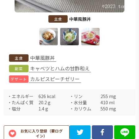
中華風豚丼
主食
中華風豚丼
主食
キャベツとハムの甘酢和え
副菜
カルピスピーチゼリー
デザート
・
エネルギー
626
kcal
・
リン
255
mg
・
たんぱく質
20.2
g
・
水分量
410
ml
・
塩分
1.4
g
・
カリウム
550
mg
お気に入り登録（要ログ
イン）