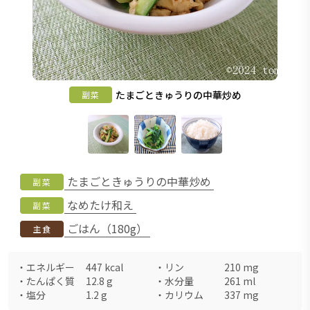
たまごときゅうりの中華炒め
副菜
たまごときゅうりの中華炒め
副菜
なめたけ和え
副菜
ごはん（180g）
主食
・
エネルギー
447
kcal
・
リン
210
mg
・
たんぱく質
12.8
g
・
水分量
261
ml
・
塩分
1.2
g
・
カリウム
337
mg