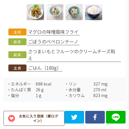
マグロの味噌風味フライ
主菜
ごぼうのペペロンチーノ
副菜
さつまいもとフルーツのクリームチーズ和
副菜
え
ごはん（180g）
主食
・
エネルギー
698
kcal
・
リン
327
mg
・
たんぱく質
26
g
・
水分量
270
ml
・
塩分
1
g
・
カリウム
823
mg
お気に入り登録（要ログ
イン）