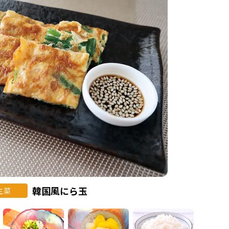
韓国風にら玉
主菜