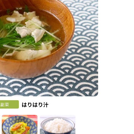
はりはり汁
副菜