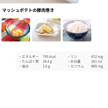
マッシュポテトの豚肉巻き
・
エネルギー
795
kcal
・
リン
422
mg
・
たんぱく質
26.4
g
・
水分量
361
ml
・
塩分
1.6
g
・
カリウム
889
mg