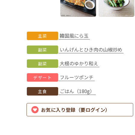
韓国風にら玉
主菜
いんげんとひき肉の山椒炒め
副菜
大根のゆかり和え
副菜
フルーツポンチ
デザート
ごはん（180g）
主食
お気に入り登録（要ログイン）