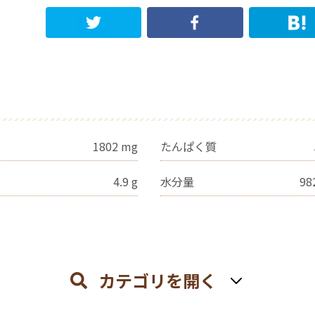
1802
mg
たんぱく質
4.9
g
水分量
98
カテゴリを開く