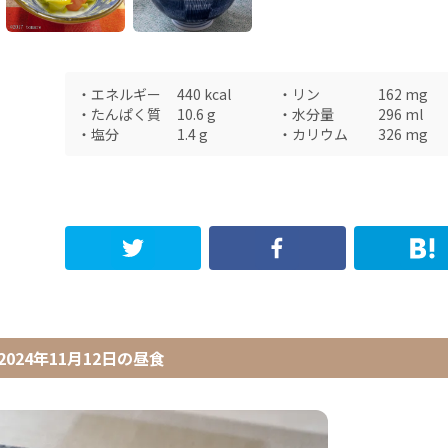
・
エネルギー
440
kcal
・
リン
162
mg
・
たんぱく質
10.6
g
・
水分量
296
ml
・
塩分
1.4
g
・
カリウム
326
mg
2024年11月12日
の
昼食