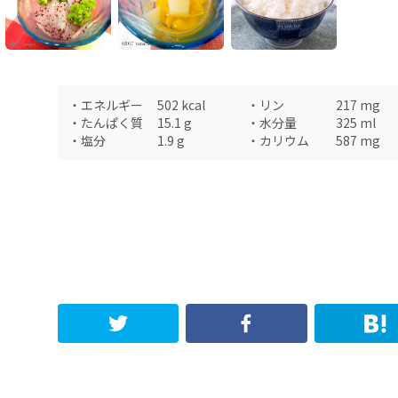
・
エネルギー
502
kcal
・
リン
217
mg
・
たんぱく質
15.1
g
・
水分量
325
ml
・
塩分
1.9
g
・
カリウム
587
mg