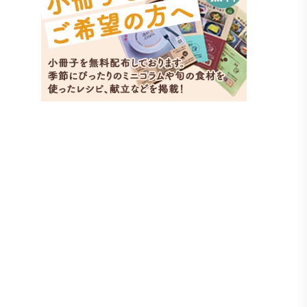
いん
副菜