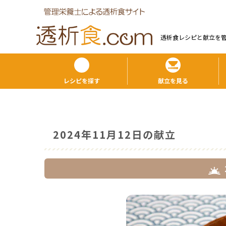
透析食レシピと献⽴を
レシピを探す
献立を見る
2024年11月12日の献立