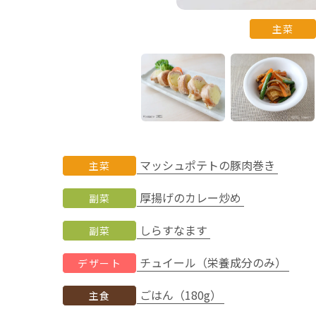
主菜
マッシュポテトの豚肉巻き
主菜
厚揚げのカレー炒め
副菜
しらすなます
副菜
チュイール（栄養成分のみ）
デザート
ごはん（180g）
主食