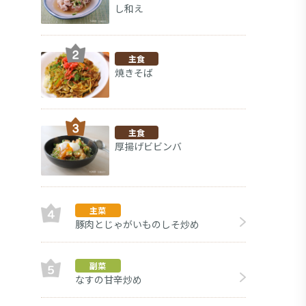
し和え
主食
焼きそば
主食
厚揚げビビンバ
主菜
豚肉とじゃがいものしそ炒め
ウイン
副菜
副菜
なすの甘辛炒め