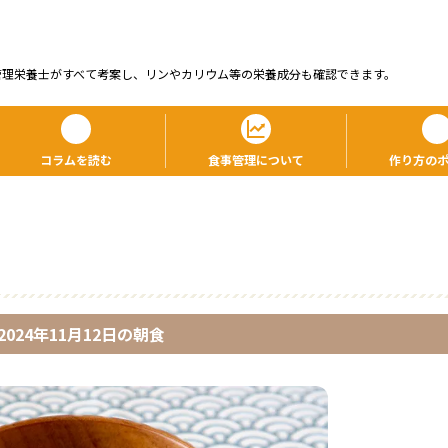
管理栄養⼠がすべて考案し、リンやカリウム等の栄養成分も確認できます。
コラムを読む
食事管理について
作り方の
2024年11月12日
の
朝食