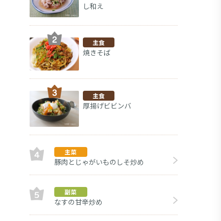
し和え
主食
焼きそば
主食
厚揚げビビンバ
主菜
豚肉とじゃがいものしそ炒め
副菜
副菜
なすの甘辛炒め