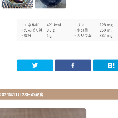
・
エネルギー
421
kcal
・
リン
128
mg
・
たんぱく質
8.6
g
・
水分量
250
ml
・
塩分
1
g
・
カリウム
387
mg
2024年11月28日
の
昼食