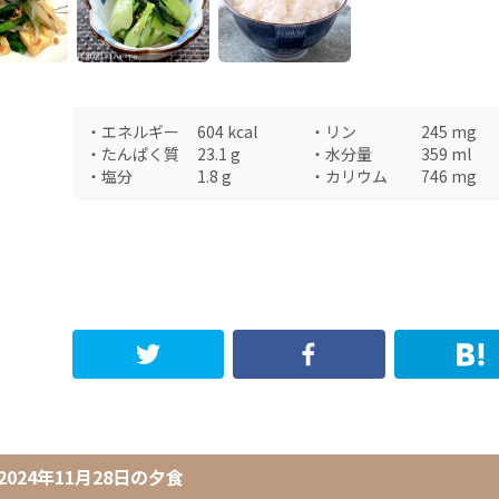
・
エネルギー
604
kcal
・
リン
245
mg
・
たんぱく質
23.1
g
・
水分量
359
ml
・
塩分
1.8
g
・
カリウム
746
mg
2024年11月28日
の
夕食