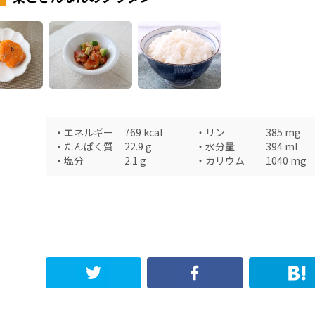
・
エネルギー
769
kcal
・
リン
385
mg
・
たんぱく質
22.9
g
・
水分量
394
ml
・
塩分
2.1
g
・
カリウム
1040
mg