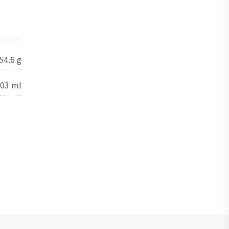
54.6
g
03
ml