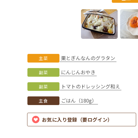
栗とぎんなんのグラタン
主菜
にんじんおやき
副菜
トマトのドレッシング和え
副菜
ごはん（180g）
主食
お気に入り登録（要ログイン）