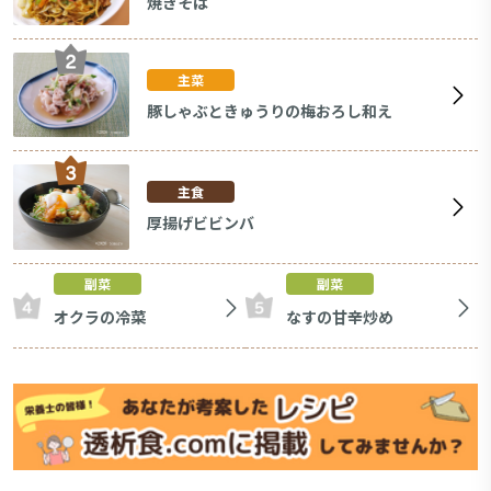
焼きそば
主菜
豚しゃぶときゅうりの梅おろし和え
主食
厚揚げビビンバ
副菜
副菜
オクラの冷菜
なすの甘辛炒め