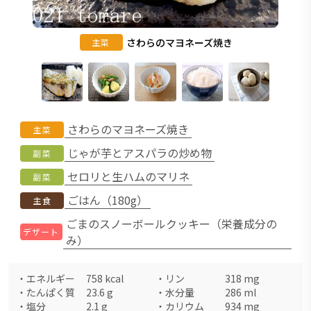
さわらのマヨネーズ焼き
主菜
さわらのマヨネーズ焼き
主菜
じゃが芋とアスパラの炒め物
副菜
セロリと生ハムのマリネ
副菜
ごはん（180g）
主食
ごまのスノーボールクッキー（栄養成分の
デザート
み）
・
エネルギー
758
kcal
・
リン
318
mg
・
たんぱく質
23.6
g
・
水分量
286
ml
・
塩分
2.1
g
・
カリウム
934
mg