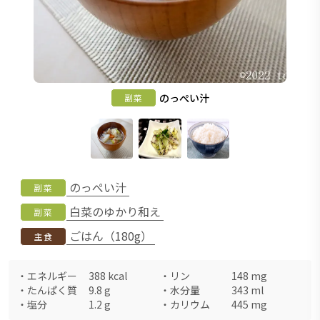
のっぺい汁
副菜
のっぺい汁
副菜
白菜のゆかり和え
副菜
ごはん（180g）
主食
・
エネルギー
388
kcal
・
リン
148
mg
・
たんぱく質
9.8
g
・
水分量
343
ml
・
塩分
1.2
g
・
カリウム
445
mg