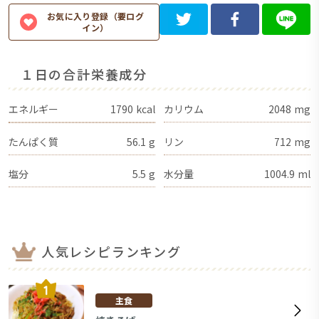
お気に入り登録（要ログ
イン）
１日の合計栄養成分
エネルギー
1790
kcal
カリウム
2048
mg
たんぱく質
56.1
g
リン
712
mg
塩分
5.5
g
水分量
1004.9
ml
人気レシピランキング
主食