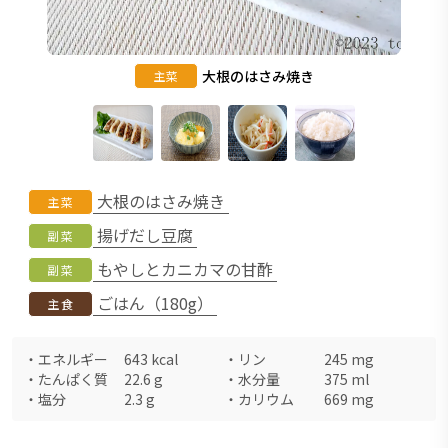
大根のはさみ焼き
主菜
大根のはさみ焼き
主菜
揚げだし豆腐
副菜
もやしとカニカマの甘酢
副菜
ごはん（180g）
主食
・
エネルギー
643
kcal
・
リン
245
mg
・
たんぱく質
22.6
g
・
水分量
375
ml
・
塩分
2.3
g
・
カリウム
669
mg