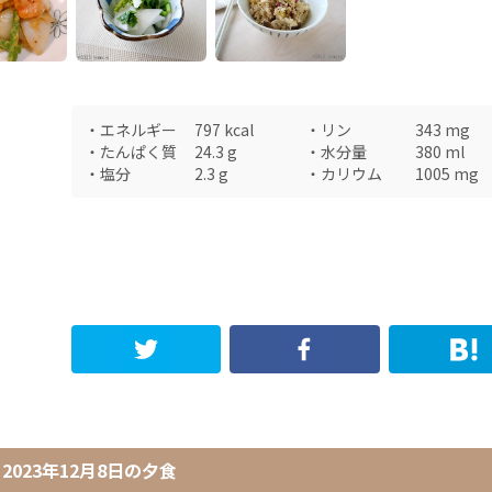
・
エネルギー
797
kcal
・
リン
343
mg
・
たんぱく質
24.3
g
・
水分量
380
ml
・
塩分
2.3
g
・
カリウム
1005
mg
2023年12月8日
の
夕食