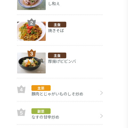
し和え
主食
焼きそば
主食
厚揚げビビンバ
主菜
豚肉とじゃがいものしそ炒め
副菜
副菜
なすの甘辛炒め