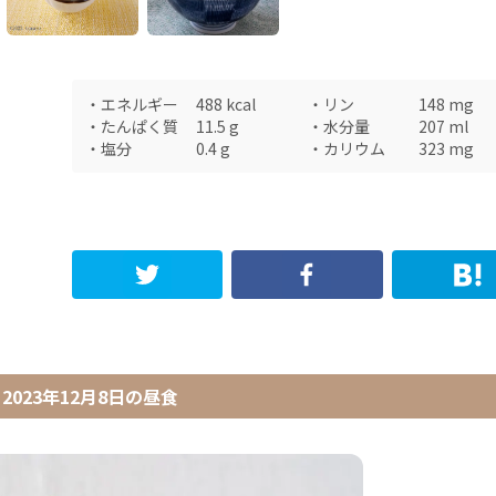
・
エネルギー
488
kcal
・
リン
148
mg
・
たんぱく質
11.5
g
・
水分量
207
ml
・
塩分
0.4
g
・
カリウム
323
mg
2023年12月8日
の
昼食