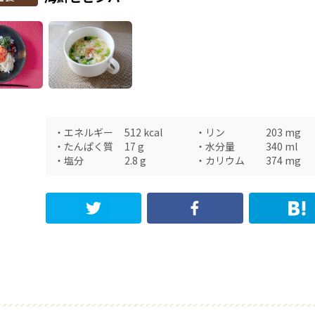
・
エネルギー
512
kcal
・
リン
203
mg
・
たんぱく質
17
g
・
水分量
340
ml
・
塩分
2.8
g
・
カリウム
374
mg