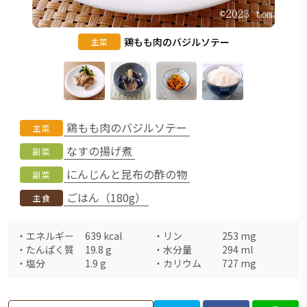
鶏もも肉のバジルソテー
主菜
鶏もも肉のバジルソテー
主菜
なすの揚げ煮
副菜
にんじんと昆布の酢の物
副菜
ごはん（180g）
主食
・
エネルギー
639
kcal
・
リン
253
mg
・
たんぱく質
19.8
g
・
水分量
294
ml
・
塩分
1.9
g
・
カリウム
727
mg