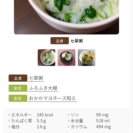
七草粥
主食
七草粥
主食
ふろふき大根
副菜
おかかマヨネーズ和え
副菜
・
エネルギー
245
kcal
・
リン
99
mg
・
たんぱく質
5.3
g
・
水分量
518
ml
・
塩分
1.6
g
・
カリウム
494
mg