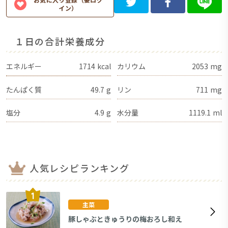
イン）
１日の合計栄養成分
エネルギー
1714
kcal
カリウム
2053
mg
たんぱく質
49.7
g
リン
711
mg
塩分
4.9
g
水分量
1119.1
ml
人気レシピランキング
主菜
豚しゃぶときゅうりの梅おろし和え