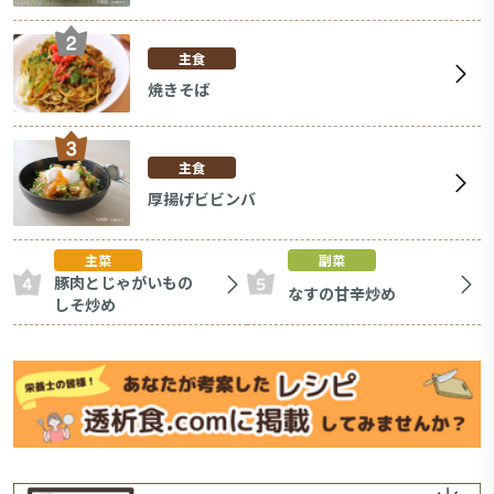
主食
焼きそば
主食
厚揚げビビンバ
主菜
副菜
豚肉とじゃがいもの
なすの甘辛炒め
しそ炒め