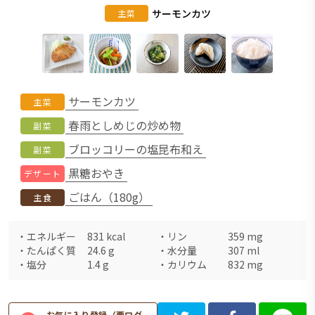
サーモンカツ
主菜
サーモンカツ
主菜
春雨としめじの炒め物
副菜
ブロッコリーの塩昆布和え
副菜
黒糖おやき
デザート
ごはん（180g）
主食
・
エネルギー
831
kcal
・
リン
359
mg
・
たんぱく質
24.6
g
・
水分量
307
ml
・
塩分
1.4
g
・
カリウム
832
mg
お気に入り登録（要ログ