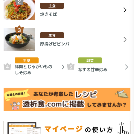
主食
焼きそば
主食
厚揚げビビンバ
主菜
副菜
豚肉とじゃがいもの
なすの甘辛炒め
しそ炒め