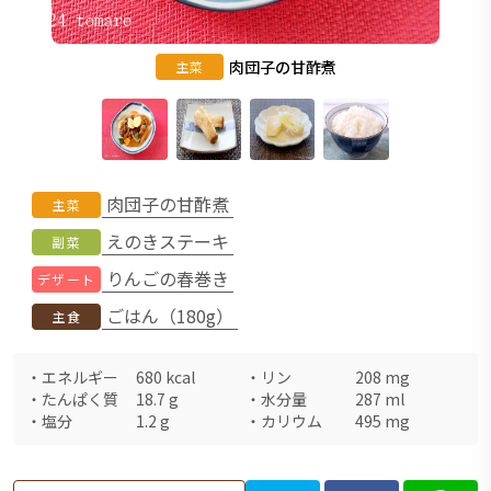
肉団子の甘酢煮
主菜
肉団子の甘酢煮
主菜
えのきステーキ
副菜
りんごの春巻き
デザート
ごはん（180g）
主食
・
エネルギー
680
kcal
・
リン
208
mg
・
たんぱく質
18.7
g
・
水分量
287
ml
・
塩分
1.2
g
・
カリウム
495
mg