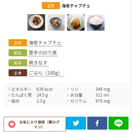
海老チャプチェ
主菜
海老チャプチェ
主菜
里芋の炒り煮
副菜
焼きなす
副菜
ごはん（180g）
主食
・
エネルギー
639
kcal
・
リン
348
mg
・
たんぱく質
24.5
g
・
水分量
311
ml
・
塩分
2.3
g
・
カリウム
976
mg
お気に入り登録（要ログ
イン）