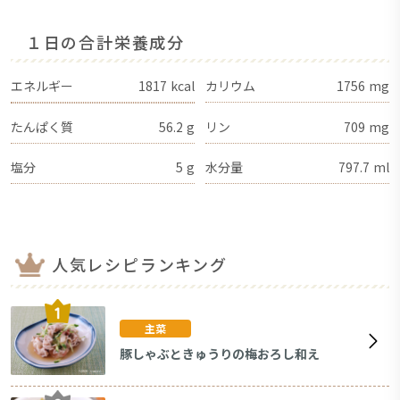
１日の合計栄養成分
エネルギー
1817
kcal
カリウム
1756
mg
たんぱく質
56.2
g
リン
709
mg
塩分
5
g
水分量
797.7
ml
人気レシピランキング
主菜
豚しゃぶときゅうりの梅おろし和え