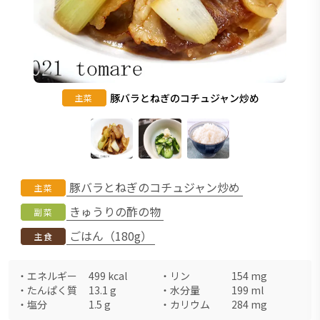
豚バラとねぎのコチュジャン炒め
主菜
豚バラとねぎのコチュジャン炒め
主菜
きゅうりの酢の物
副菜
ごはん（180g）
主食
・
エネルギー
499
kcal
・
リン
154
mg
・
たんぱく質
13.1
g
・
水分量
199
ml
・
塩分
1.5
g
・
カリウム
284
mg